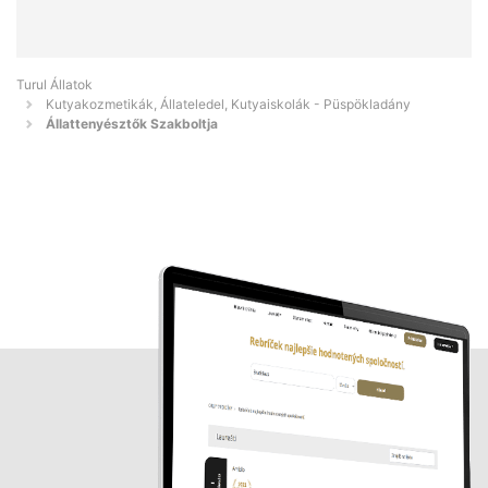
Turul Állatok
Kutyakozmetikák, Állateledel, Kutyaiskolák - Püspökladány
Állattenyésztők Szakboltja