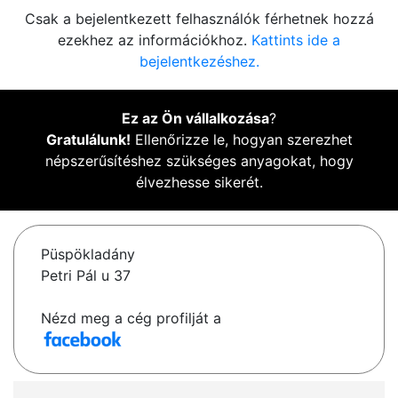
Csak a bejelentkezett felhasználók férhetnek hozzá
ezekhez az információkhoz.
Kattints ide a
bejelentkezéshez.
Ez az Ön vállalkozása
?
Gratulálunk!
Ellenőrizze le, hogyan szerezhet
népszerűsítéshez szükséges anyagokat, hogy
élvezhesse sikerét.
Püspökladány
Petri Pál u 37
Nézd meg a cég profilját a