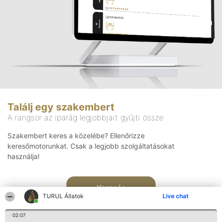
Találj egy szakembert
A rangsor az iparág legjobbjait gyűjti össze
Szakembert keres a közelébe? Ellenőrizze
keresőmotorunkat. Csak a legjobb szolgáltatásokat
használja!
Keresés
TURUL Állatok
Live chat
02:07