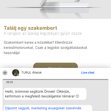
Találj egy szakembert
A rangsor az iparág legjobbjait gyűjti össze
Szakembert keres a közelébe? Ellenőrizze
keresőmotorunkat. Csak a legjobb szolgáltatásokat
használja!
Keresés
TURUL Állatok
Live chat
06:20
Helló, örömmel segítünk Önnek! 🙂Kérjük,
kattintson a megfelelő beszélgetési témára! 🙂
Rangsorszervező
Népszavazás
Elérhetőség
Díjazott vagyok, marketing anyagokat szeretnék
SC Beautiful Company S.R.L.
Nyertesek
Elérhetőség