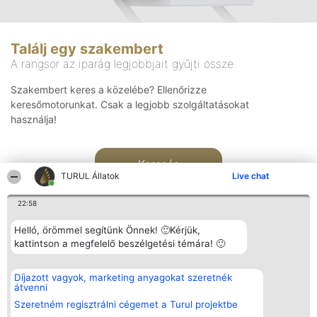
Találj egy szakembert
A rangsor az iparág legjobbjait gyűjti össze
Szakembert keres a közelébe? Ellenőrizze
keresőmotorunkat. Csak a legjobb szolgáltatásokat
használja!
Keresés
TURUL Állatok
Live chat
22:58
Helló, örömmel segítünk Önnek! 🙂Kérjük,
kattintson a megfelelő beszélgetési témára! 🙂
Rangsorszervező
Népszavazás
Elérhetőség
Díjazott vagyok, marketing anyagokat szeretnék
SC Beautiful Company S.R.L.
Nyertesek
Elérhetőség
átvenni
Bulevardul Aleea Timișul De
Az összes
Sus Nr. 2, Bl. A30, Sc. A, Et.
díjazottak
Szeretném regisztrálni cégemet a Turul projektbe
4, Ap. 13
listája