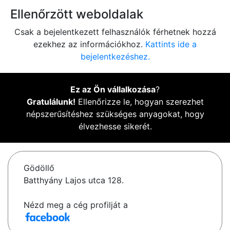
Ellenőrzött weboldalak
Csak a bejelentkezett felhasználók férhetnek hozzá
ezekhez az információkhoz.
Kattints ide a
bejelentkezéshez.
Ez az Ön vállalkozása
?
Gratulálunk!
Ellenőrizze le, hogyan szerezhet
népszerűsítéshez szükséges anyagokat, hogy
élvezhesse sikerét.
Gödöllő
Batthyány Lajos utca 128.
Nézd meg a cég profilját a