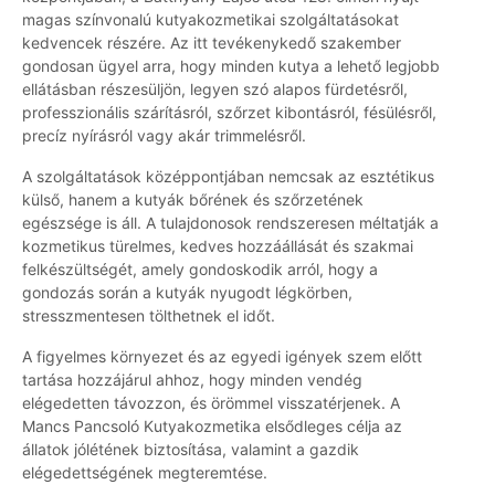
magas színvonalú kutyakozmetikai szolgáltatásokat
kedvencek részére. Az itt tevékenykedő szakember
gondosan ügyel arra, hogy minden kutya a lehető legjobb
ellátásban részesüljön, legyen szó alapos fürdetésről,
professzionális szárításról, szőrzet kibontásról, fésülésről,
precíz nyírásról vagy akár trimmelésről.
A szolgáltatások középpontjában nemcsak az esztétikus
külső, hanem a kutyák bőrének és szőrzetének
egészsége is áll. A tulajdonosok rendszeresen méltatják a
kozmetikus türelmes, kedves hozzáállását és szakmai
felkészültségét, amely gondoskodik arról, hogy a
gondozás során a kutyák nyugodt légkörben,
stresszmentesen tölthetnek el időt.
A figyelmes környezet és az egyedi igények szem előtt
tartása hozzájárul ahhoz, hogy minden vendég
elégedetten távozzon, és örömmel visszatérjenek. A
Mancs Pancsoló Kutyakozmetika elsődleges célja az
állatok jólétének biztosítása, valamint a gazdik
elégedettségének megteremtése.