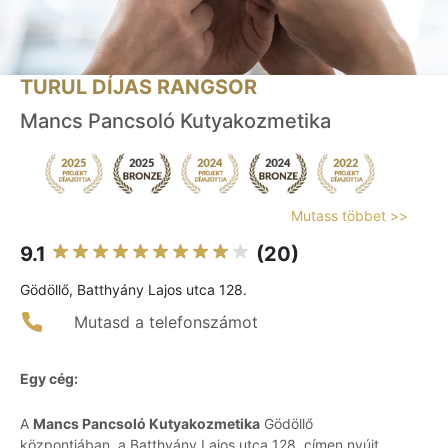
TURUL DÍJAS RANGSOR
Mancs Pancsoló Kutyakozmetika
Mutass többet >>
9.1
(20)
Gödöllő, Batthyány Lajos utca 128.
Mutasd a telefonszámot
Egy cég:
A
Mancs Pancsoló Kutyakozmetika
Gödöllő
központjában, a Batthyány Lajos utca 128. címen nyújt