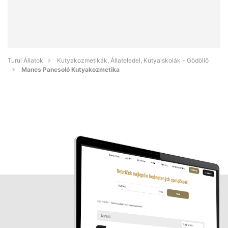
Turul Állatok
Kutyakozmetikák, Állateledel, Kutyaiskolák - Gödöllő
Mancs Pancsoló Kutyakozmetika