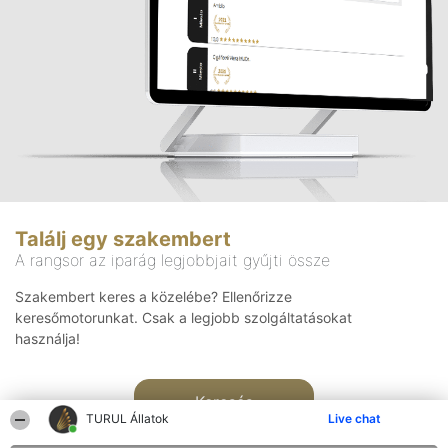
Találj egy szakembert
A rangsor az iparág legjobbjait gyűjti össze
Szakembert keres a közelébe? Ellenőrizze
keresőmotorunkat. Csak a legjobb szolgáltatásokat
használja!
Keresés
TURUL Állatok
Live chat