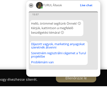
TURUL Állatok
Live chat
15:57
Helló, örömmel segítünk Önnek! 🙂
Kérjük, kattintson a megfelelő
beszélgetési témára! 🙂
Díjazott vagyok, marketing anyagokat
szeretnék átvenni
Szeretném regisztrálni cégemet a Turul
projektbe
Problémám van
Ellenőrizze le
ogy élvezhesse sikerét.