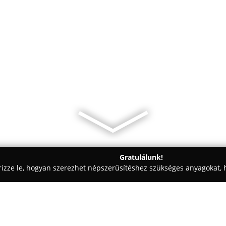
Gratulálunk!
rizze le, hogyan szerezhet népszerűsítéshez szükséges anyagokat, h
aiskolák - Budapest
Pásztor kutyaszalon