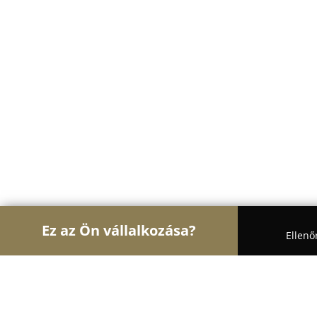
Ez az Ön vállalkozása?
Ellenő
Turul Állatok
Kutyakozmetikák, Állateledel, Kuty