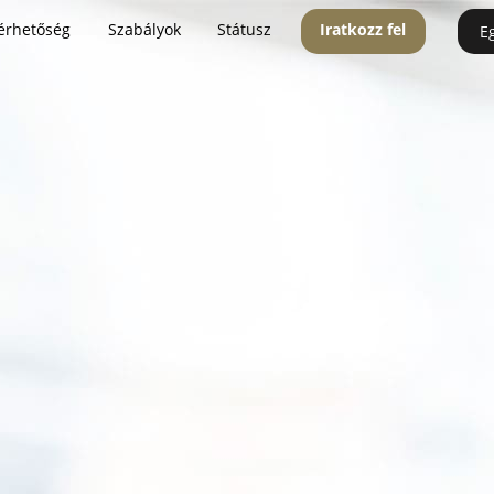
érhetőség
Szabályok
Státusz
Iratkozz fel
E