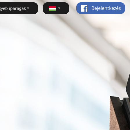
Bejelentkezés
gyéb iparágak