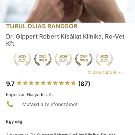
TURUL DÍJAS RANGSOR
Dr. Gippert Róbert Kisállat Klinika, Ro-Vet
Kft.
Mutass többet >>
9.7
(87)
Kaposvár, Hunyadi u. 5.
Mutasd a telefonszámot
Egy cég:
A kaposvári
Dr. Gippert Róbert Kisállat Klinika, Ro-Vet