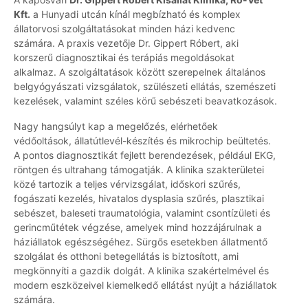
Kft.
a Hunyadi utcán kínál megbízható és komplex
állatorvosi szolgáltatásokat minden házi kedvenc
számára. A praxis vezetője Dr. Gippert Róbert, aki
korszerű diagnosztikai és terápiás megoldásokat
alkalmaz. A szolgáltatások között szerepelnek általános
belgyógyászati vizsgálatok, szülészeti ellátás, szemészeti
kezelések, valamint széles körű sebészeti beavatkozások.
Nagy hangsúlyt kap a megelőzés, elérhetőek
védőoltások, állatútlevél-készítés és mikrochip beültetés.
A pontos diagnosztikát fejlett berendezések, például EKG,
röntgen és ultrahang támogatják. A klinika szakterületei
közé tartozik a teljes vérvizsgálat, időskori szűrés,
fogászati kezelés, hivatalos dysplasia szűrés, plasztikai
sebészet, baleseti traumatológia, valamint csontízületi és
gerincműtétek végzése, amelyek mind hozzájárulnak a
háziállatok egészségéhez. Sürgős esetekben állatmentő
szolgálat és otthoni betegellátás is biztosított, ami
megkönnyíti a gazdik dolgát. A klinika szakértelmével és
modern eszközeivel kiemelkedő ellátást nyújt a háziállatok
számára.