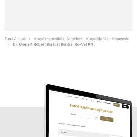
Turul Állatok
Kutyakozmetikák, Állateledel, Kutyaiskolák - Kaposvár
Dr. Gippert Róbert Kisállat Klinika, Ro-Vet Kft.