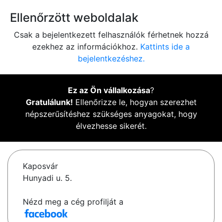
Ellenőrzött weboldalak
Csak a bejelentkezett felhasználók férhetnek hozzá
ezekhez az információkhoz.
Kattints ide a
bejelentkezéshez.
Ez az Ön vállalkozása
?
Gratulálunk!
Ellenőrizze le, hogyan szerezhet
népszerűsítéshez szükséges anyagokat, hogy
élvezhesse sikerét.
Kaposvár
Hunyadi u. 5.
Nézd meg a cég profilját a