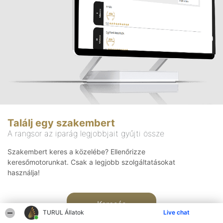
Találj egy szakembert
A rangsor az iparág legjobbjait gyűjti össze
Szakembert keres a közelébe? Ellenőrizze
keresőmotorunkat. Csak a legjobb szolgáltatásokat
használja!
Keresés
TURUL Állatok
Live chat