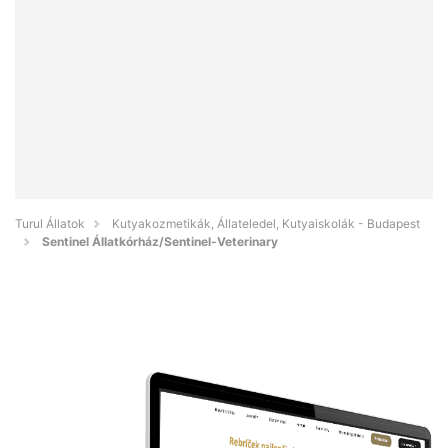
Turul Állatok
Kutyakozmetikák, Állateledel, Kutyaiskolák - Budapest
Sentinel Állatkórház/Sentinel-Veterinary