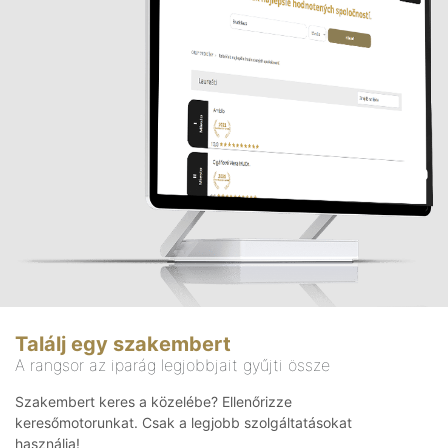
Találj egy szakembert
A rangsor az iparág legjobbjait gyűjti össze
Szakembert keres a közelébe? Ellenőrizze
keresőmotorunkat. Csak a legjobb szolgáltatásokat
használja!