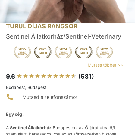
TURUL DÍJAS RANGSOR
Sentinel Állatkórház/Sentinel-Veterinary
Mutass többet >>
9.6
(581)
Budapest, Budapest
Mutasd a telefonszámot
Egy cég:
A
Sentinel Állatkórház
Budapesten, az Őrjárat utca 6/b
szám alatt, barátságos, családias környezetben biztosít