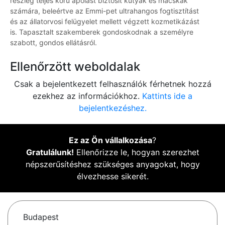
részleg teljes körű ápolást biztosít kutyák és macskák
számára, beleértve az Emmi-pet ultrahangos fogtisztítást
és az állatorvosi felügyelet mellett végzett kozmetikázást
is. Tapasztalt szakemberek gondoskodnak a személyre
szabott, gondos ellátásról.
Ellenőrzött weboldalak
Csak a bejelentkezett felhasználók férhetnek hozzá
ezekhez az információkhoz.
Kattints ide a
bejelentkezéshez.
Ez az Ön vállalkozása
?
Gratulálunk!
Ellenőrizze le, hogyan szerezhet
népszerűsítéshez szükséges anyagokat, hogy
élvezhesse sikerét.
Budapest