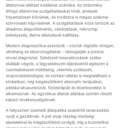
állatorvosi ellátást kisállatok számára. Az intézmény
átfogó állatorvosi szolgáltatásokat kínál, amelyek
folyamatosan bővülnek, és továbbra is magas szakmai
színvonalat képviselnek. A szolgáltatások közé tartozik az
általános állapotfelmérés, védőoltások, mikrochip
behelyezés, illetve állatútlevél kiállítása.
Modern diagnosztikai eszközök – köztük digitális röntgen,
ultrahang és laborvizsgálatok – támogatják a pontos
orvosi diagnózist. Sebészeti beavatkozások széles
skáláját végzik, a lágysebészeti eljárásoktól egészen a
csontsebészeti műtétekig. Jelentős szülészeti,
szaporodásbiológiai, és kórházi ellátás is megtalálható a
kínálatban, míg kiegészítőként alternatív terápiákat,
például akupunktúrát, fizioterápiát és lézerkezelést is
alkalmaznak. Az egzotikus állatok ellátása szintén részét
képezi tevékenységüknek.
A helyszínen üzemelő állatpatika szakértői tanácsadást
nyújt a gazdiknak. A pet shop részleg minőségi
eledelekkel és kiegészítőkkel szolgál, míg a kozmetikai