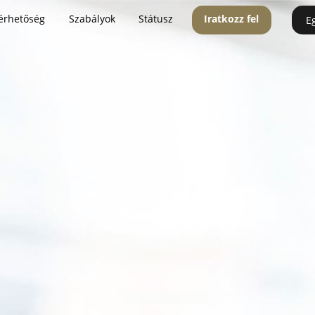
érhetőség
Szabályok
Státusz
Iratkozz fel
E