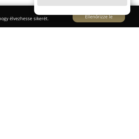
Ellenőrizze le
ogy élvezhesse sikerét.
 városában működik, és korszerű, barátságos
okat. A vállalkozás fő tevékenységi köre a kutya-
retében professzionális ellátást nyújtanak a
t szolgáltatások közé tartozik a szőr ápolása,
szárítása, továbbá a karmok és a fülek tisztítása
zettek a magas szintű gondoskodás iránt, minden
re és természetére tekintettel végzik munkájukat.