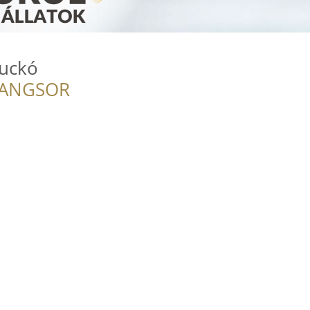
kuckó
RANGSOR