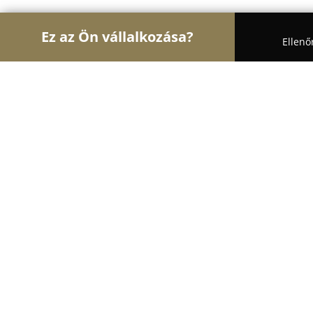
Ez az Ön vállalkozása?
Ellenő
Turul Állatok
Kutyakozmetikák, Állateledel, Kuty
Sziszkó Kutyakuckó
8.3
(18)
Nagykőrös, Nagykoros
Mutasd a telefonszámot