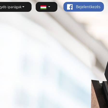
Bejelentkezés
gyéb iparágak