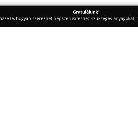
Gratulálunk!
rizze le, hogyan szerezhet népszerűsítéshez szükséges anyagokat, h
aiskolák - Nagykőrös
Sziszkó Kutyakuckó
Egy cég:
Sziszkó Kutyakuckó
Nagykőrös
környezetben fogadja a kisállat
és macskakozmetika, melynek ke
házi kedvencek számára. A kínál
vágása, trimmelése, fürdetése, 
is.
A szalon szakemberei elkötele
egyes állat egyedi szükségletei