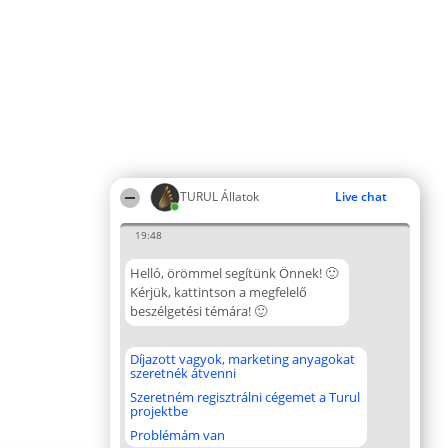
TURUL Állatok
Live chat
19:48
Helló, örömmel segítünk Önnek! 🙂
Kérjük, kattintson a megfelelő
beszélgetési témára! 🙂
Díjazott vagyok, marketing anyagokat
szeretnék átvenni
Szeretném regisztrálni cégemet a Turul
projektbe
Problémám van