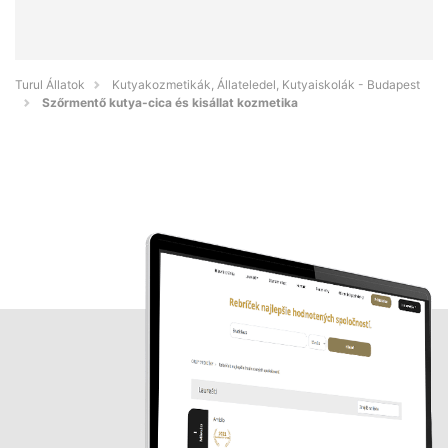
Turul Állatok
Kutyakozmetikák, Állateledel, Kutyaiskolák - Budapest
Szőrmentő kutya-cica és kisállat kozmetika