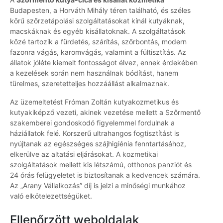
Budapesten, a Horváth Mihály téren található, és széles
körű szőrzetápolási szolgáltatásokat kínál kutyáknak,
macskáknak és egyéb kisállatoknak. A szolgáltatások
közé tartozik a fürdetés, szárítás, szőrbontás, modern
fazonra vágás, karomvágás, valamint a fültisztítás. Az
állatok jóléte kiemelt fontosságot élvez, ennek érdekében
a kezelések során nem használnak bódítást, hanem
türelmes, szeretetteljes hozzáállást alkalmaznak.
Az üzemeltetést Fróman Zoltán kutyakozmetikus és
kutyakiképző vezeti, akinek vezetése mellett a Szőrmentő
szakemberei gondoskodó figyelemmel fordulnak a
háziállatok felé. Korszerű ultrahangos fogtisztítást is
nyújtanak az egészséges szájhigiénia fenntartásához,
elkerülve az altatási eljárásokat. A kozmetikai
szolgáltatások mellett kis létszámú, otthonos panziót és
24 órás felügyeletet is biztosítanak a kedvencek számára.
Az „Arany Vállalkozás” díj is jelzi a minőségi munkához
való elkötelezettségüket.
Ellenőrzött weboldalak