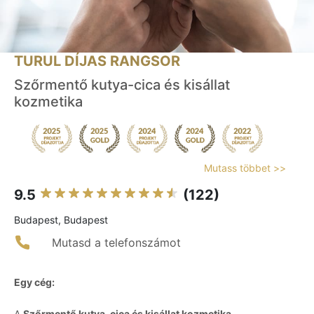
TURUL DÍJAS RANGSOR
Szőrmentő kutya-cica és kisállat
kozmetika
Mutass többet >>
9.5
(122)
Budapest, Budapest
Mutasd a telefonszámot
Egy cég:
A
Szőrmentő kutya-cica és kisállat kozmetika