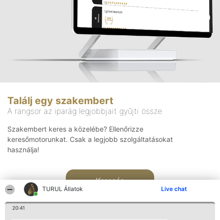
Találj egy szakembert
A rangsor az iparág legjobbjait gyűjti össze
Szakembert keres a közelébe? Ellenőrizze
keresőmotorunkat. Csak a legjobb szolgáltatásokat
használja!
Keresés
TURUL Állatok
Live chat
20:41