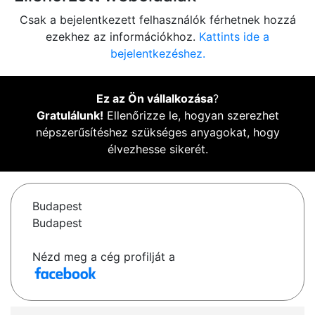
Csak a bejelentkezett felhasználók férhetnek hozzá
ezekhez az információkhoz.
Kattints ide a
bejelentkezéshez.
Ez az Ön vállalkozása
?
Gratulálunk!
Ellenőrizze le, hogyan szerezhet
népszerűsítéshez szükséges anyagokat, hogy
élvezhesse sikerét.
Budapest
Budapest
Nézd meg a cég profilját a