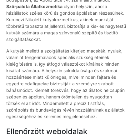
Szőrpalota Állatkozmetika
olyan helyszín, ahol a
háziállatok széles körű és gondos ápolásban részesülnek.
Kurunczi Nikolett kutyakozmetikus, akinek munkáját
többrétű tapasztalat jellemzi, biztosítja a kis- és nagytestű
kutyák számára a magas színvonalú szépítő és tisztító
szolgáltatásokat.
A kutyák mellett a szolgáltatás kiterjed macskák, nyulak,
valamint tengerimalacok speciális szükségleteinek
kielégítésére is, így átfogó választékot kínálnak minden
kisállat számára. A helyszín sokoldalúsága és szakmai
hozzáértése miatt különleges, mivel minden fajtára és
egyedre odafigyelve biztosítják a személyre szabott
bánásmódot. Kiemelt törekvés, hogy az állatok ne csupán
szépen és ápoltan, hanem örömtelien és nyugodtan
töltsék el az időt. Mindemellett a precíz tisztítás,
szőrápolás és bundavágás révén hozzájárulnak az állatok
egészségéhez és kellemes megjelenéséhez.
Ellenőrzött weboldalak