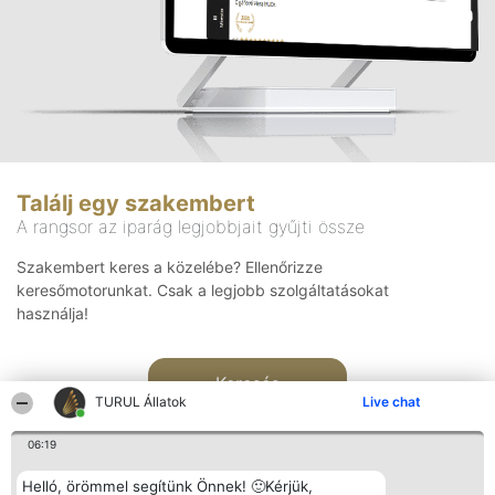
Találj egy szakembert
A rangsor az iparág legjobbjait gyűjti össze
Szakembert keres a közelébe? Ellenőrizze
keresőmotorunkat. Csak a legjobb szolgáltatásokat
használja!
Keresés
TURUL Állatok
Live chat
06:19
Helló, örömmel segítünk Önnek! 🙂Kérjük,