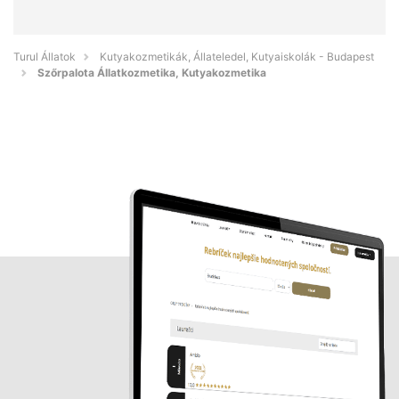
Turul Állatok
Kutyakozmetikák, Állateledel, Kutyaiskolák - Budapest
Szőrpalota Állatkozmetika, Kutyakozmetika