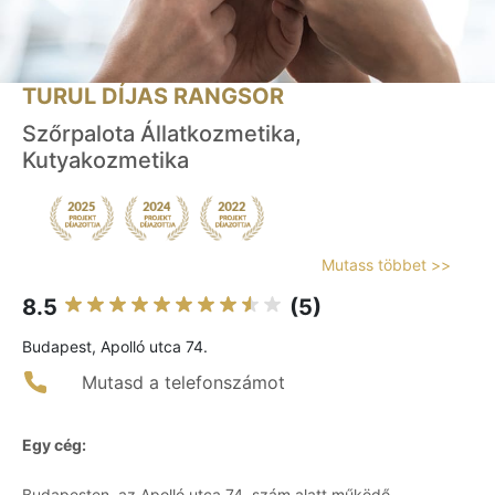
TURUL DÍJAS RANGSOR
Szőrpalota Állatkozmetika,
Kutyakozmetika
Mutass többet >>
8.5
(5)
Budapest, Apolló utca 74.
Mutasd a telefonszámot
Egy cég:
Budapesten, az Apolló utca 74. szám alatt működő