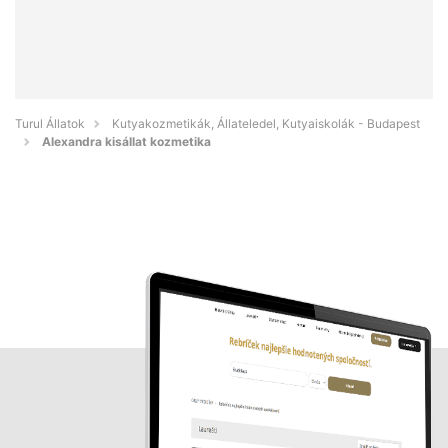
Turul Állatok
Kutyakozmetikák, Állateledel, Kutyaiskolák - Budapest
Alexandra kisállat kozmetika