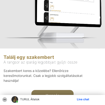
Találj egy szakembert
A rangsor az iparág legjobbjait gyűjti össze
Szakembert keres a közelébe? Ellenőrizze
keresőmotorunkat. Csak a legjobb szolgáltatásokat
használja!
Keresés
TURUL Állatok
Live chat