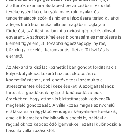
állattartók számára Budapest belvárosában. Az üzlet
tevékenységi köre kutyák, macskák, nyulak és
tengerimalacok szőr- és higiéniai ápolására terjed ki, ahol
a teljes körű kozmetikai ellátás magában foglalja a
fürdetést, szárítást, valamint a nyírást géppel és ollóval
egyaránt. A szőrzet kíméletes kibontására és mentésére is
kiemelt figyelem jut, továbbá egészségügyi nyírás,
bűzmirigy-kezelés, karomvágás, illetve fültisztítás is
elérhető.
Az Alexandra kisállat kozmetikában gondot fordítanak a
kölyökkutyák szakszerű hozzászoktatására a
kozmetikázáshoz, ami lehetővé teszi számukra a
stresszmentes későbbi kezeléseket. A szolgáltatáshoz
tartozik a gazdáknak nyújtott tanácsadás annak
érdekében, hogy otthon is biztosíthassák kedvencük
megfelelő gondozását. A vállalkozás magas színvonalú
ellátásra és a négylábú vendégek kényelmére törekszik,
emellett kiemelten foglalkozik a speciális, például a
rágcsálókhoz kapcsolódó igényekkel, ezáltal különbözik a
hasonló vállalkozásoktól.