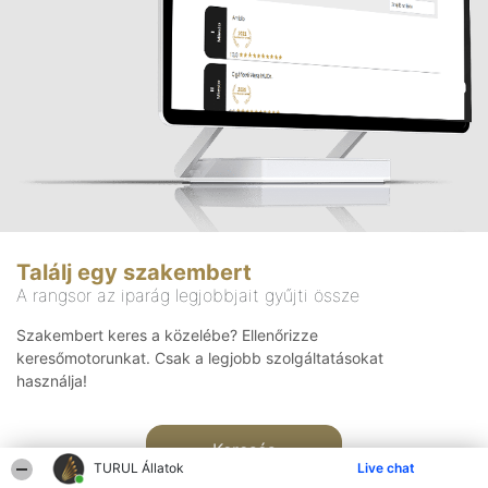
Találj egy szakembert
A rangsor az iparág legjobbjait gyűjti össze
Szakembert keres a közelébe? Ellenőrizze
keresőmotorunkat. Csak a legjobb szolgáltatásokat
használja!
Keresés
TURUL Állatok
Live chat