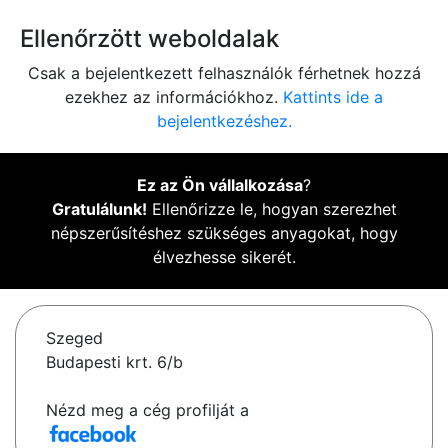
Ellenőrzött weboldalak
Csak a bejelentkezett felhasználók férhetnek hozzá
ezekhez az információkhoz.
Kattints ide a
bejelentkezéshez.
Ez az Ön vállalkozása
?
Gratulálunk!
Ellenőrizze le, hogyan szerezhet
népszerűsítéshez szükséges anyagokat, hogy
élvezhesse sikerét.
Szeged
Budapesti krt. 6/b
Nézd meg a cég profilját a