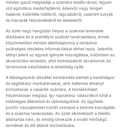
minden gazdi megtalálja a számára ideális társat, legyen
szó egzotikus madárfajtákról, édesvízi vagy tengeri
halakról, különféle hüllőkről, rágcsálókról, valamint kutyák
és macskák felszereléséről és eledeleiről.
Az üzlet nagy hangsúlyt helyez a szakmai ismeretek
átadására és a személyre szabott tanácsadásra, ennek
köszönhetően minden állattulajdonos a tartáshoz
szükséges részletes információkkal térhet haza. Jelentős
előnyt jelent az egyedi igények kiszolgálása, különösen az
akvarisztika területén, ahol testreszabott akváriumok és
terráriumok készítésére is lehetőség nyílik.
A Madagaszkár díszállat kereskedés kiemeli a barátságos
és segítőkész munkatársakat, akik kellemes élményt
biztosítanak a vásárlók számára. A termékkínálat
folyamatosan megújul, így naprakész választékot kínál a
különleges állatokból és újdonságokból. Az ügyfelek
pozitív visszajelzései között szerepel a kedves kiszolgálás
és a szakmai tanácsadás. Az üzlet elkötelezett a felelős
állattartás iránt, és mindig törekszik a kiváló minőségű
termékek és élő állatok biztosítására.