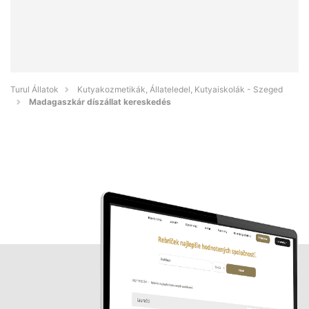
Turul Állatok
Kutyakozmetikák, Állateledel, Kutyaiskolák - Szeged
Madagaszkár díszállat kereskedés