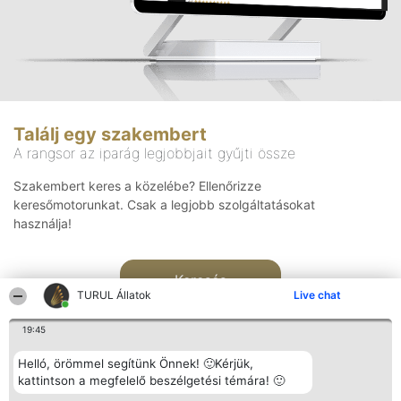
Találj egy szakembert
A rangsor az iparág legjobbjait gyűjti össze
Szakembert keres a közelébe? Ellenőrizze
keresőmotorunkat. Csak a legjobb szolgáltatásokat
használja!
Keresés
TURUL Állatok
Live chat
19:45
Helló, örömmel segítünk Önnek! 🙂Kérjük,
kattintson a megfelelő beszélgetési témára! 🙂