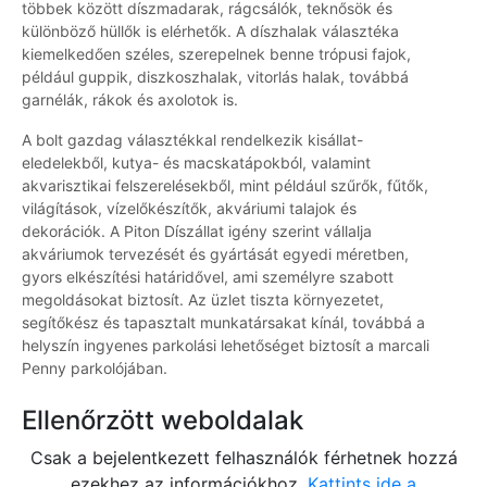
többek között díszmadarak, rágcsálók, teknősök és
különböző hüllők is elérhetők. A díszhalak választéka
kiemelkedően széles, szerepelnek benne trópusi fajok,
például guppik, diszkoszhalak, vitorlás halak, továbbá
garnélák, rákok és axolotok is.
A bolt gazdag választékkal rendelkezik kisállat-
eledelekből, kutya- és macskatápokból, valamint
akvarisztikai felszerelésekből, mint például szűrők, fűtők,
világítások, vízelőkészítők, akváriumi talajok és
dekorációk. A Piton Díszállat igény szerint vállalja
akváriumok tervezését és gyártását egyedi méretben,
gyors elkészítési határidővel, ami személyre szabott
megoldásokat biztosít. Az üzlet tiszta környezetet,
segítőkész és tapasztalt munkatársakat kínál, továbbá a
helyszín ingyenes parkolási lehetőséget biztosít a marcali
Penny parkolójában.
Ellenőrzött weboldalak
Csak a bejelentkezett felhasználók férhetnek hozzá
ezekhez az információkhoz.
Kattints ide a