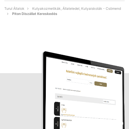
Turul Állatok
Kutyakozmetikák, Állateledel, Kutyaiskolák - Csömend
Piton Díszállat Kereskedés