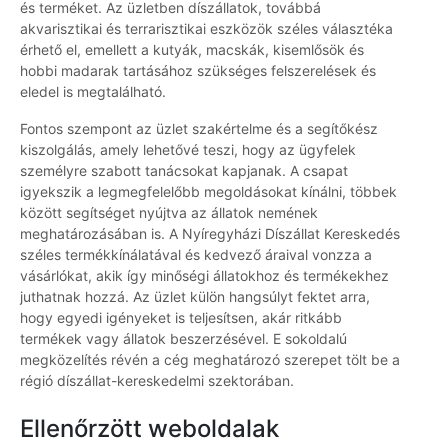
és terméket. Az üzletben díszállatok, továbbá
akvarisztikai és terrarisztikai eszközök széles választéka
érhető el, emellett a kutyák, macskák, kisemlősök és
hobbi madarak tartásához szükséges felszerelések és
eledel is megtalálható.
Fontos szempont az üzlet szakértelme és a segítőkész
kiszolgálás, amely lehetővé teszi, hogy az ügyfelek
személyre szabott tanácsokat kapjanak. A csapat
igyekszik a legmegfelelőbb megoldásokat kínálni, többek
között segítséget nyújtva az állatok nemének
meghatározásában is. A Nyíregyházi Díszállat Kereskedés
széles termékkínálatával és kedvező áraival vonzza a
vásárlókat, akik így minőségi állatokhoz és termékekhez
juthatnak hozzá. Az üzlet külön hangsúlyt fektet arra,
hogy egyedi igényeket is teljesítsen, akár ritkább
termékek vagy állatok beszerzésével. E sokoldalú
megközelítés révén a cég meghatározó szerepet tölt be a
régió díszállat-kereskedelmi szektorában.
Ellenőrzött weboldalak