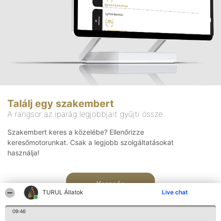
Találj egy szakembert
A rangsor az iparág legjobbjait gyűjti össze
Szakembert keres a közelébe? Ellenőrizze
keresőmotorunkat. Csak a legjobb szolgáltatásokat
használja!
Keresés
TURUL Állatok
Live chat
09:46