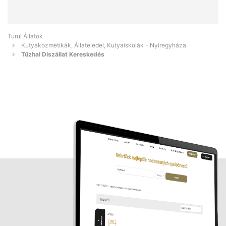
Turul Állatok
Kutyakozmetikák, Állateledel, Kutyaiskolák - Nyíregyháza
Tűzhal Díszállat Kereskedés