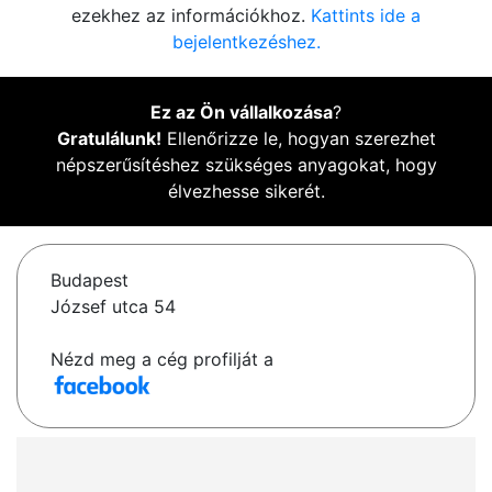
ezekhez az információkhoz.
Kattints ide a
bejelentkezéshez.
Ez az Ön vállalkozása
?
Gratulálunk!
Ellenőrizze le, hogyan szerezhet
népszerűsítéshez szükséges anyagokat, hogy
élvezhesse sikerét.
Budapest
József utca 54
Nézd meg a cég profilját a