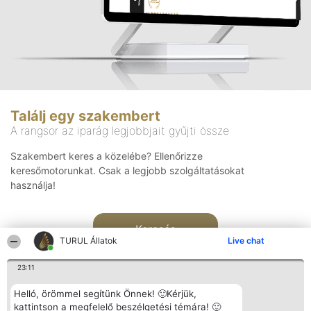
Találj egy szakembert
A rangsor az iparág legjobbjait gyűjti össze
Szakembert keres a közelébe? Ellenőrizze
keresőmotorunkat. Csak a legjobb szolgáltatásokat
használja!
Keresés
TURUL Állatok
Live chat
23:11
Helló, örömmel segítünk Önnek! 🙂Kérjük,
kattintson a megfelelő beszélgetési témára! 🙂