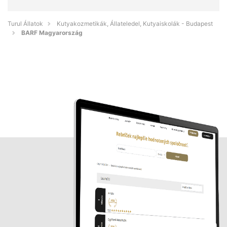
Turul Állatok
Kutyakozmetikák, Állateledel, Kutyaiskolák - Budapest
BARF Magyarország