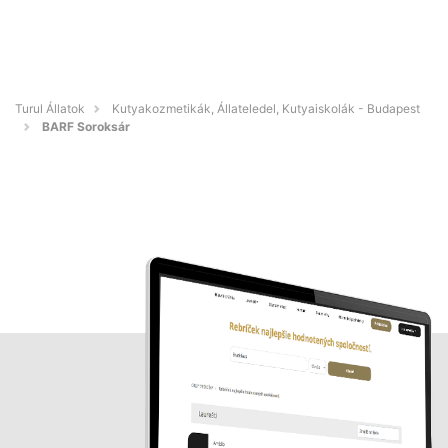
Turul Állatok
Kutyakozmetikák, Állateledel, Kutyaiskolák - Budapest
BARF Soroksár