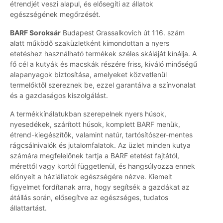
étrendjét veszi alapul, és elősegíti az állatok
egészségének megőrzését.
BARF Soroksár
Budapest Grassalkovich út 116. szám
alatt működő szaküzletként kimondottan a nyers
etetéshez használható termékek széles skáláját kínálja. A
fő cél a kutyák és macskák részére friss, kiváló minőségű
alapanyagok biztosítása, amelyeket közvetlenül
termelőktől szereznek be, ezzel garantálva a színvonalat
és a gazdaságos kiszolgálást.
A termékkínálatukban szerepelnek nyers húsok,
nyesedékek, szárított húsok, komplett BARF menük,
étrend-kiegészítők, valamint natúr, tartósítószer-mentes
rágcsálnivalók és jutalomfalatok. Az üzlet minden kutya
számára megfelelőnek tartja a BARF etetést fajtától,
mérettől vagy kortól függetlenül, és hangsúlyozza ennek
előnyeit a háziállatok egészségére nézve. Kiemelt
figyelmet fordítanak arra, hogy segítsék a gazdákat az
átállás során, elősegítve az egészséges, tudatos
állattartást.