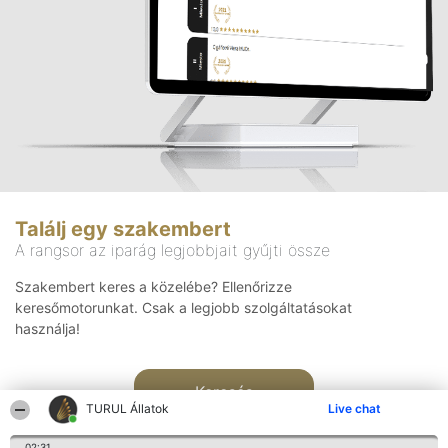
Találj egy szakembert
A rangsor az iparág legjobbjait gyűjti össze
Szakembert keres a közelébe? Ellenőrizze
keresőmotorunkat. Csak a legjobb szolgáltatásokat
használja!
Keresés
TURUL Állatok
Live chat
02:31