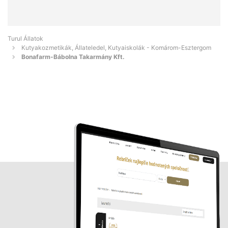
Turul Állatok
Kutyakozmetikák, Állateledel, Kutyaiskolák - Komárom-Esztergom
Bonafarm-Bábolna Takarmány Kft.