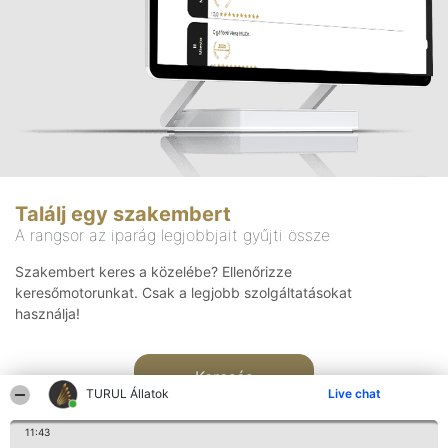
Találj egy szakembert
A rangsor az iparág legjobbjait gyűjti össze
Szakembert keres a közelébe? Ellenőrizze
keresőmotorunkat. Csak a legjobb szolgáltatásokat
használja!
Keresés
TURUL Állatok
Live chat
11:43