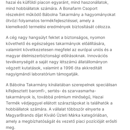
hazai és külföldi piacon egyaránt, mind haszonállatok,
mind hobbiállatok számára. A Bonafarm Csoport
részeként működő Bábolna Takarmány a hagyományokat
ötvözi folyamatos termékfejlesztéssel, amely a
kiemelkedő termelési eredmények biztosítását célozza.
A cég nagy hangsúlyt fektet a biztonságos, nyomon
követhető és egészséges takarmányok előállítására,
valamint következetesen megfelel az európai uniós és a
magyar élelmiszerbiztonsági előírásoknak. Innovációs
tevékenységét a saját nagy létszámú állatállományon
végzett kutatások, valamint a 1996 óta akkreditált
nagyigmándi laboratórium támogatják.
A Bábolna Takarmány kínálatában szerepelnek speciálisan
kifejlesztett baromfi-, sertés- és szarvasmarha-
takarmányok is, továbbá prémium minőségű, Hazai
Termék védjeggyel ellátott száraztápokat is találhatók a
hobbiállatok számára. A vállalat többször elnyerte a
MagyarBrands díjat Kiváló Üzleti Márka kategóriában,
amely a megbízhatóságát és vezető piaci pozícióját erősíti
meg.