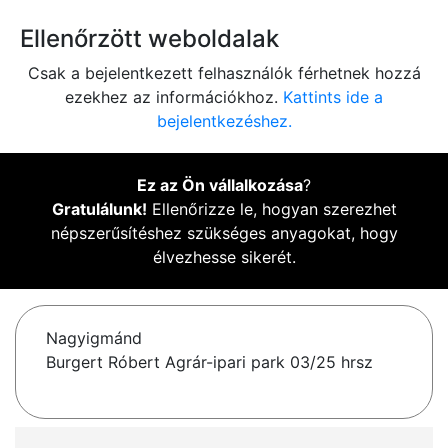
Ellenőrzött weboldalak
Csak a bejelentkezett felhasználók férhetnek hozzá
ezekhez az információkhoz.
Kattints ide a
bejelentkezéshez.
Ez az Ön vállalkozása
?
Gratulálunk!
Ellenőrizze le, hogyan szerezhet
népszerűsítéshez szükséges anyagokat, hogy
élvezhesse sikerét.
Nagyigmánd
Burgert Róbert Agrár-ipari park 03/25 hrsz