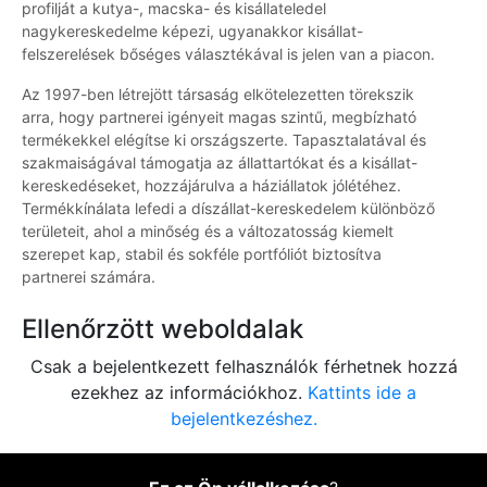
profilját a kutya-, macska- és kisállateledel
nagykereskedelme képezi, ugyanakkor kisállat-
felszerelések bőséges választékával is jelen van a piacon.
Az 1997-ben létrejött társaság elkötelezetten törekszik
arra, hogy partnerei igényeit magas szintű, megbízható
termékekkel elégítse ki országszerte. Tapasztalatával és
szakmaiságával támogatja az állattartókat és a kisállat-
kereskedéseket, hozzájárulva a háziállatok jólétéhez.
Termékkínálata lefedi a díszállat-kereskedelem különböző
területeit, ahol a minőség és a változatosság kiemelt
szerepet kap, stabil és sokféle portfóliót biztosítva
partnerei számára.
Ellenőrzött weboldalak
Csak a bejelentkezett felhasználók férhetnek hozzá
ezekhez az információkhoz.
Kattints ide a
bejelentkezéshez.