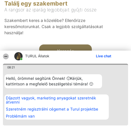
Találj egy szakembert
A rangsor az iparág legjobbjait gyűjti össze
Szakembert keres a közelébe? Ellenőrizze
keresőmotorunkat. Csak a legjobb szolgáltatásokat
használja!
Keresés
TURUL Állatok
Live chat
08:21
Helló, örömmel segítünk Önnek! 🙂Kérjük,
kattintson a megfelelő beszélgetési témára! 🙂
Rangsorszervező
Népszavazás
Elérhetőség
Díjazott vagyok, marketing anyagokat szeretnék
SC Beautiful Company S.R.L.
Nyertesek
Elérhetőség
átvenni
Bulevardul Aleea Timișul De
Az összes
Sus Nr. 2, Bl. A30, Sc. A, Et.
díjazottak
Szeretném regisztrálni cégemet a Turul projektbe
4, Ap. 13
listája
Problémám van
Bukarest 53-238
Szabályok
Adószám 36737675
Státusz
tel: +363 033 425 71
Polityka
Prywatności