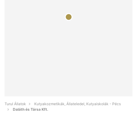
Turul Állatok
Kutyakozmetikák, Állateledel, Kutyaiskolák - Pécs
Daláth és Társa Kft.