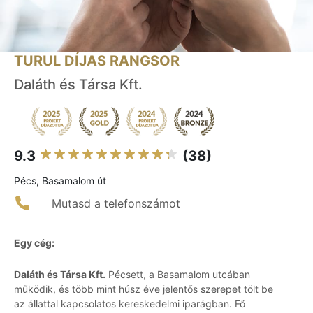
TURUL DÍJAS RANGSOR
Daláth és Társa Kft.
9.3
(38)
Pécs, Basamalom út
Mutasd a telefonszámot
Egy cég:
Daláth és Társa Kft.
Pécsett, a Basamalom utcában
működik, és több mint húsz éve jelentős szerepet tölt be
az állattal kapcsolatos kereskedelmi iparágban. Fő