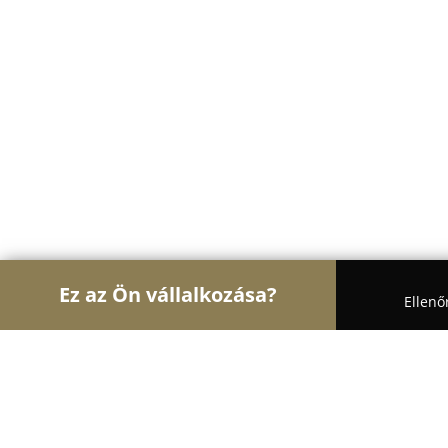
Ez az Ön vállalkozása?
Ellenő
Turul Állatok
Kutyakozmetikák, Állateledel, Kuty