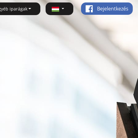
Bejelentkezés
gyéb iparágak