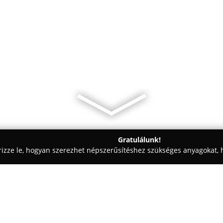
Gratulálunk!
rizze le, hogyan szerezhet népszerűsítéshez szükséges anyagokat, h
aiskolák - Budapest
Decaf Dogz