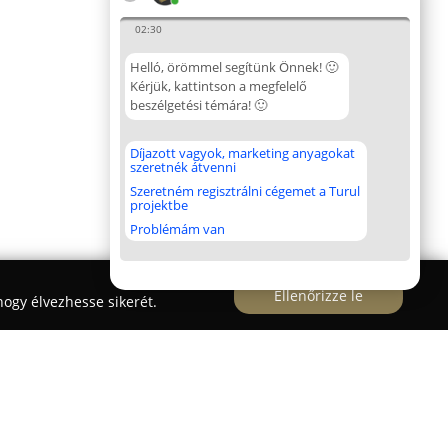
02:30
Helló, örömmel segítünk Önnek! 🙂
Kérjük, kattintson a megfelelő
beszélgetési témára! 🙂
Díjazott vagyok, marketing anyagokat
szeretnék átvenni
Szeretném regisztrálni cégemet a Turul
projektbe
Problémám van
Ellenőrizze le
ogy élvezhesse sikerét.