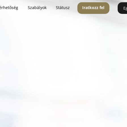
érhetőség
Szabályok
Státusz
Iratkozz fel
E