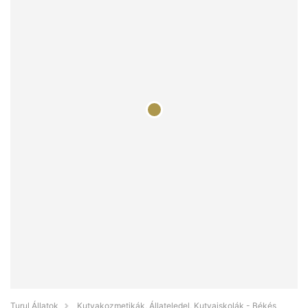
Turul Állatok
Kutyakozmetikák, Állateledel, Kutyaiskolák - Békés