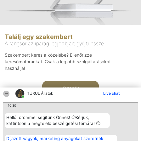
Találj egy szakembert
A rangsor az iparág legjobbjait gyűjti össze
Szakembert keres a közelébe? Ellenőrizze
keresőmotorunkat. Csak a legjobb szolgáltatásokat
használja!
Keresés
TURUL Állatok
Live chat
10:30
Helló, örömmel segítünk Önnek! 🙂Kérjük,
kattintson a megfelelő beszélgetési témára! 🙂
Rangsorszervező
Népszavazás
Elérhetőség
Díjazott vagyok, marketing anyagokat szeretnék
SC Beautiful Company S.R.L.
Nyertesek
Elérhetőség