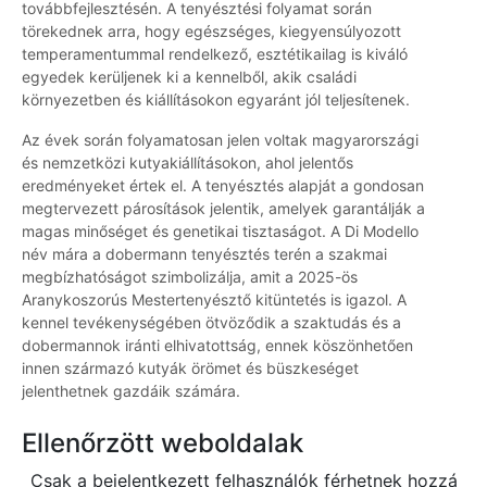
továbbfejlesztésén. A tenyésztési folyamat során
törekednek arra, hogy egészséges, kiegyensúlyozott
temperamentummal rendelkező, esztétikailag is kiváló
egyedek kerüljenek ki a kennelből, akik családi
környezetben és kiállításokon egyaránt jól teljesítenek.
Az évek során folyamatosan jelen voltak magyarországi
és nemzetközi kutyakiállításokon, ahol jelentős
eredményeket értek el. A tenyésztés alapját a gondosan
megtervezett párosítások jelentik, amelyek garantálják a
magas minőséget és genetikai tisztaságot. A Di Modello
név mára a dobermann tenyésztés terén a szakmai
megbízhatóságot szimbolizálja, amit a 2025-ös
Aranykoszorús Mestertenyésztő kitüntetés is igazol. A
kennel tevékenységében ötvöződik a szaktudás és a
dobermannok iránti elhivatottság, ennek köszönhetően
innen származó kutyák örömet és büszkeséget
jelenthetnek gazdáik számára.
Ellenőrzött weboldalak
Csak a bejelentkezett felhasználók férhetnek hozzá