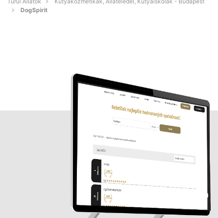
Turul Állatok
Kutyakozmetikák, Állateledel, Kutyaiskolák - Budapest
DogSpirit