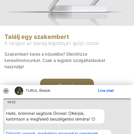
Találj egy szakembert
A rangsor az iparág legjobbjait gyűjti össze
Szakembert keres a közelébe? Ellenőrizze
keresőmotorunkat. Csak a legjobb szolgáltatásokat
használja!
Keresés
TURUL Állatok
Live chat
04:02
Helló, örömmel segítünk Önnek! 🙂Kérjük,
kattintson a megfelelő beszélgetési témára! 🙂
Rangsorszervező
Népszavazás
Elérhetőség
Díjazott vagyok, marketing anyagokat szeretnék
SC Beautiful Company S.R.L.
Nyertesek
Elérhetőség