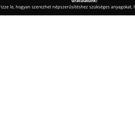
Gratulálunk!
rizze le, hogyan szerezhet népszerűsítéshez szükséges anyagokat, h
aiskolák - Szeged
Ebette Állateledel
Egy cég:
A szegedi Horgosi utca 5. szá
széles termékkínálatával és kedv
közösséget. Az üzletben prémiu
érhetők el, amelyek között meg
csontok és egyéb eleségek is. A
etetést alkalmazók speciális i
nyújt.
A bolt fő ismérvei közé tartozi
tulajdonosok és munkatársak sz
ügyfelek gyakran kiemelik a ka