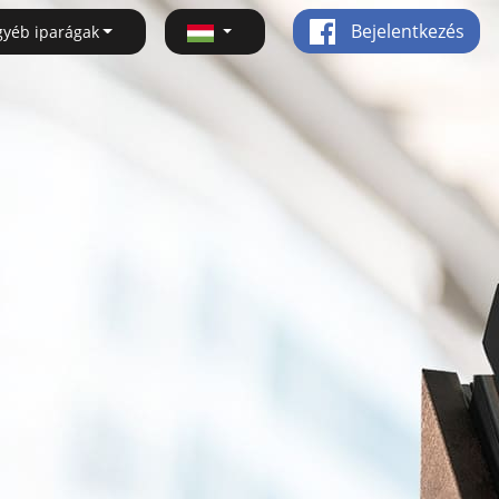
Bejelentkezés
gyéb iparágak