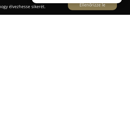
Ellenőrizze le
ogy élvezhesse sikerét.
m alatt működő
Ebette Állateledel
kiemelkedően
ező áraival szolgálja ki a kisállattartó
m kategóriájú állateledelek és felszerelések
találhatók a csomagolt áruk, továbbá kimért
 vállalkozás hangsúlyozottan ügyel a nyers
gényeire, számukra különösen gazdag választékot
k a hozzáértő és barátságos kiszolgálás, valamint a
akmai felkészültsége és a családias légkör. Az
pott gyakorlati, hasznos tanácsokat, amelyek