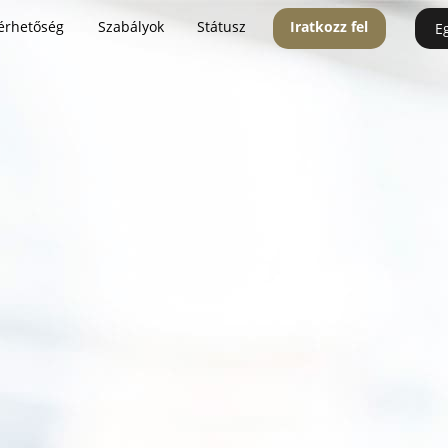
érhetőség
Szabályok
Státusz
Iratkozz fel
E