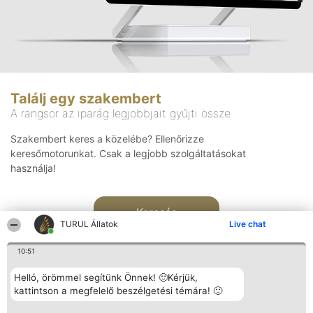
Találj egy szakembert
A rangsor az iparág legjobbjait gyűjti össze
Szakembert keres a közelébe? Ellenőrizze
keresőmotorunkat. Csak a legjobb szolgáltatásokat
használja!
Keresés
TURUL Állatok
Live chat
10:51
Helló, örömmel segítünk Önnek! 🙂Kérjük,
kattintson a megfelelő beszélgetési témára! 🙂