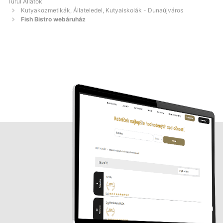
Turul Állatok
Kutyakozmetikák, Állateledel, Kutyaiskolák - Dunaújváros
Fish Bistro webáruház