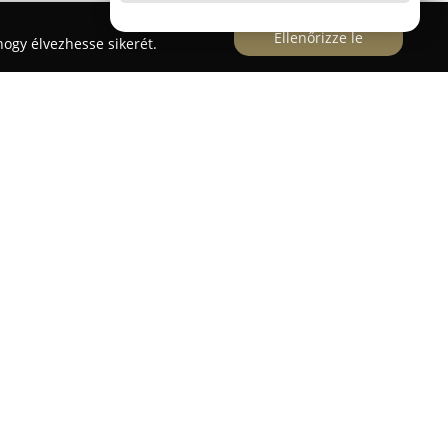
Ellenőrizze le
ogy élvezhesse sikerét.
TC Herding Training Center
, amely egy kutyák
ére szakosodott kiképző központ. A központ célja,
i kapcsolatot elmélyítse az ősi ösztönök
amivel előmozdítja az eredményes
t tapasztalatok számos mindennapi helyzetben is
ajtájú kutyával lehet jelentkezni, előzetes
étel. A tréningekhez szelíd birkákat alkalmaznak,
védelem szabályait. A
HTC Herding Training