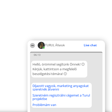
TURUL Állatok
Live chat
06:13
Helló, örömmel segítünk Önnek! 🙂
Kérjük, kattintson a megfelelő
beszélgetési témára! 🙂
Díjazott vagyok, marketing anyagokat
szeretnék átvenni
Szeretném regisztrálni cégemet a Turul
projektbe
Problémám van