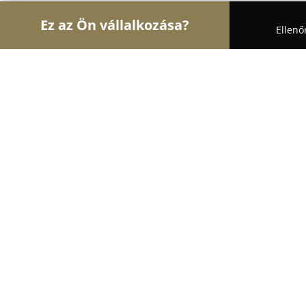
Ez az Ön vállalkozása?
Ellenő
Turul Állatok
Kutyakozmetikák, Állateledel, Kutya
百佳清
9.9
(197)
Vasad, 2. külterület 106
Mutasd a telefonszámot