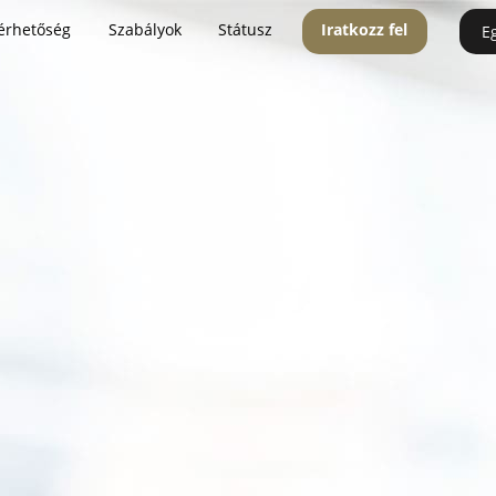
érhetőség
Szabályok
Státusz
Iratkozz fel
E