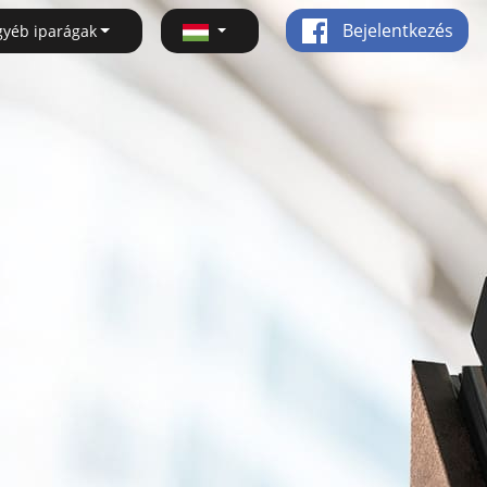
Bejelentkezés
gyéb iparágak