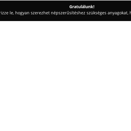
Gratulálunk!
rizze le, hogyan szerezhet népszerűsítéshez szükséges anyagokat, h
iskolák - Pest
百佳清
Egy cég:
Vasad településén működik a
H
terelési ösztöneinek fejlesztés
hogy a kutyák és gazdáik között
erősödésének támogatásával, 
együttműködést. Az itt szerzet
hasznosíthatók.
A központ edzéseire bármilyen f
tapasztalat vagy tudás nem felt
és szigorúan betartják az állat