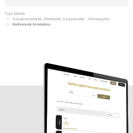
Turul Állatok
Kutyakozmetikák, Állateledel, Kutyaiskolák - Veresegyház
Kedvencek birodalma