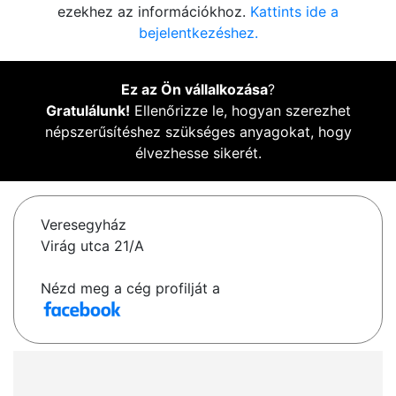
ezekhez az információkhoz.
Kattints ide a
bejelentkezéshez.
Ez az Ön vállalkozása
?
Gratulálunk!
Ellenőrizze le, hogyan szerezhet
népszerűsítéshez szükséges anyagokat, hogy
élvezhesse sikerét.
Veresegyház
Virág utca 21/A
Nézd meg a cég profilját a