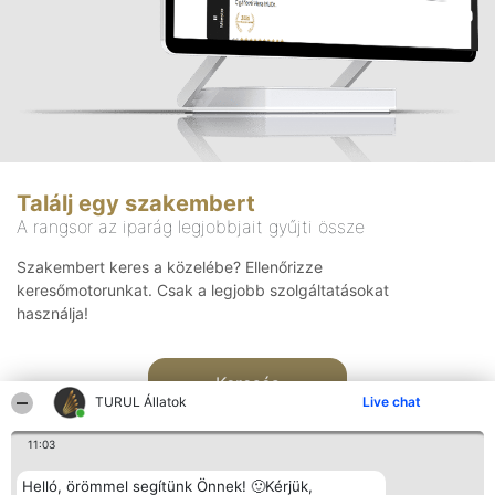
Találj egy szakembert
A rangsor az iparág legjobbjait gyűjti össze
Szakembert keres a közelébe? Ellenőrizze
keresőmotorunkat. Csak a legjobb szolgáltatásokat
használja!
Keresés
TURUL Állatok
Live chat
11:03
Helló, örömmel segítünk Önnek! 🙂Kérjük,