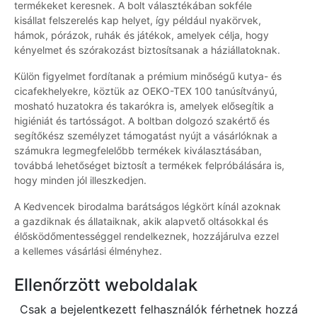
termékeket keresnek. A bolt választékában sokféle
kisállat felszerelés kap helyet, így például nyakörvek,
hámok, pórázok, ruhák és játékok, amelyek célja, hogy
kényelmet és szórakozást biztosítsanak a háziállatoknak.
Külön figyelmet fordítanak a prémium minőségű kutya- és
cicafekhelyekre, köztük az OEKO-TEX 100 tanúsítványú,
mosható huzatokra és takarókra is, amelyek elősegítik a
higiéniát és tartósságot. A boltban dolgozó szakértő és
segítőkész személyzet támogatást nyújt a vásárlóknak a
számukra legmegfelelőbb termékek kiválasztásában,
továbbá lehetőséget biztosít a termékek felpróbálására is,
hogy minden jól illeszkedjen.
A Kedvencek birodalma barátságos légkört kínál azoknak
a gazdiknak és állataiknak, akik alapvető oltásokkal és
élősködőmentességgel rendelkeznek, hozzájárulva ezzel
a kellemes vásárlási élményhez.
Ellenőrzött weboldalak
Csak a bejelentkezett felhasználók férhetnek hozzá