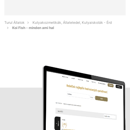
Turul Állatok
Kutyakozmetikák, Állateledel, Kutyaiskolák - Érd
Koi Fish - minden ami hal