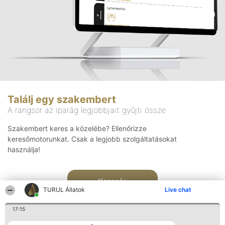
Találj egy szakembert
A rangsor az iparág legjobbjait gyűjti össze
Szakembert keres a közelébe? Ellenőrizze
keresőmotorunkat. Csak a legjobb szolgáltatásokat
használja!
Keresés
TURUL Állatok
Live chat
17:15