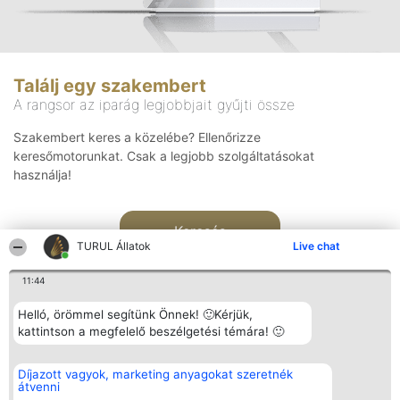
Találj egy szakembert
A rangsor az iparág legjobbjait gyűjti össze
Szakembert keres a közelébe? Ellenőrizze
keresőmotorunkat. Csak a legjobb szolgáltatásokat
használja!
Keresés
TURUL Állatok
Live chat
11:44
Helló, örömmel segítünk Önnek! 🙂Kérjük,
kattintson a megfelelő beszélgetési témára! 🙂
Rangsorszervező
Népszavazás
Elérhetőség
Díjazott vagyok, marketing anyagokat szeretnék
SC Beautiful Company S.R.L.
Nyertesek
Elérhetőség
átvenni
Bulevardul Aleea Timișul De
Az összes