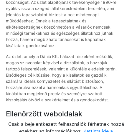
közönséget. Az üzlet alapítójának tevékenysége 1990-re
nyúlik vissza a szegedi állatkereskedelem területén, ami
jelentős tapasztalatot biztosít a bolt mindennapi
működéséhez. Ennek a tapasztalatnak és
elkötelezettségnek köszönhetően a vásárlók nemcsak
minőségi termékekhez és egészséges állatokhoz jutnak
hozzá, hanem megbízható tanácsokat is kaphatnak
kisállataik gondozásához.
Az üzlet, amely a Dánió Kft. hálózat részeként működik,
magas színvonalat képvisel a díszállatok, a hozzájuk
tartozó felszerelések, valamint a különféle eledelek terén.
Elsődleges célkitűzése, hogy a kisállatok és gazdáik
számára ideális környezetet és ellátást biztosítson,
hozzájárulva ezzel a harmonikus együttéléshez. A
kínálatban megjelenő precíz és személyre szabott
kiszolgálás ötvözi a szakértelmet és a gondoskodást.
Ellenőrzött weboldalak
Csak a bejelentkezett felhasználók férhetnek hozzá
ezekhez az információkhoz.
Kattints ide a