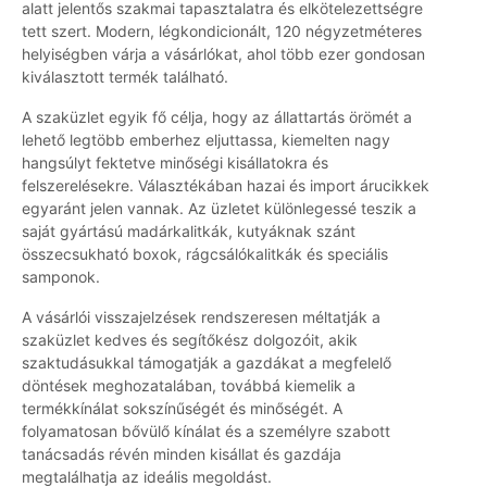
alatt jelentős szakmai tapasztalatra és elkötelezettségre
tett szert. Modern, légkondicionált, 120 négyzetméteres
helyiségben várja a vásárlókat, ahol több ezer gondosan
kiválasztott termék található.
A szaküzlet egyik fő célja, hogy az állattartás örömét a
lehető legtöbb emberhez eljuttassa, kiemelten nagy
hangsúlyt fektetve minőségi kisállatokra és
felszerelésekre. Választékában hazai és import árucikkek
egyaránt jelen vannak. Az üzletet különlegessé teszik a
saját gyártású madárkalitkák, kutyáknak szánt
összecsukható boxok, rágcsálókalitkák és speciális
samponok.
A vásárlói visszajelzések rendszeresen méltatják a
szaküzlet kedves és segítőkész dolgozóit, akik
szaktudásukkal támogatják a gazdákat a megfelelő
döntések meghozatalában, továbbá kiemelik a
termékkínálat sokszínűségét és minőségét. A
folyamatosan bővülő kínálat és a személyre szabott
tanácsadás révén minden kisállat és gazdája
megtalálhatja az ideális megoldást.