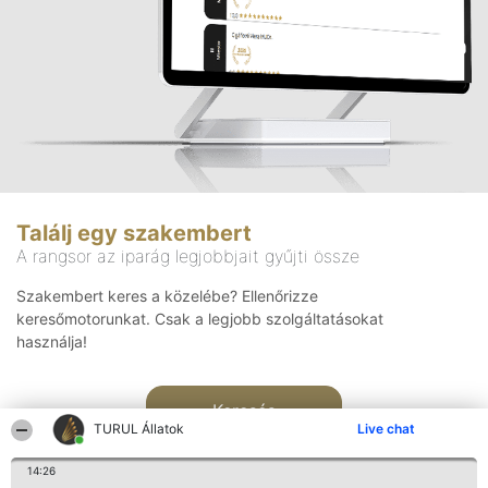
Találj egy szakembert
A rangsor az iparág legjobbjait gyűjti össze
Szakembert keres a közelébe? Ellenőrizze
keresőmotorunkat. Csak a legjobb szolgáltatásokat
használja!
Keresés
TURUL Állatok
Live chat
14:26