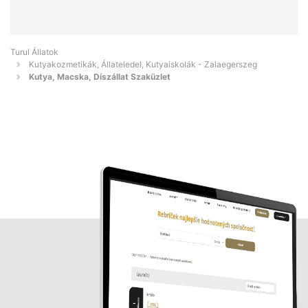
Turul Állatok
Kutyakozmetikák, Állateledel, Kutyaiskolák - Zalaegerszeg
Kutya, Macska, Díszállat Szaküzlet