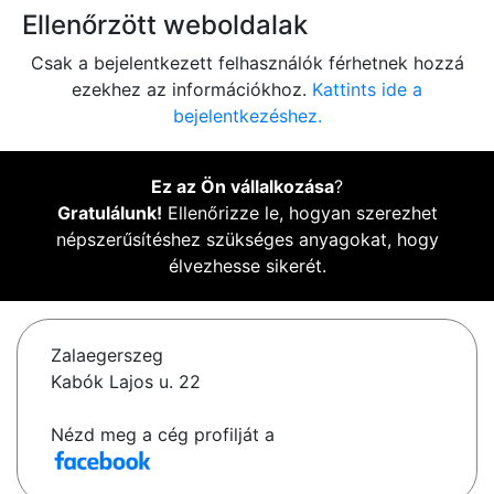
Ellenőrzött weboldalak
Csak a bejelentkezett felhasználók férhetnek hozzá
ezekhez az információkhoz.
Kattints ide a
bejelentkezéshez.
Ez az Ön vállalkozása
?
Gratulálunk!
Ellenőrizze le, hogyan szerezhet
népszerűsítéshez szükséges anyagokat, hogy
élvezhesse sikerét.
Zalaegerszeg
Kabók Lajos u. 22
Nézd meg a cég profilját a