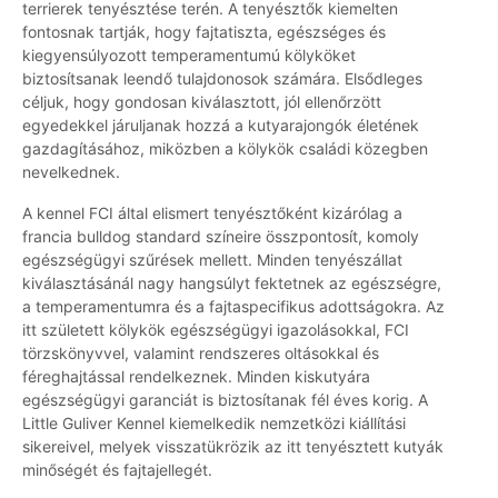
terrierek tenyésztése terén. A tenyésztők kiemelten
fontosnak tartják, hogy fajtatiszta, egészséges és
kiegyensúlyozott temperamentumú kölyköket
biztosítsanak leendő tulajdonosok számára. Elsődleges
céljuk, hogy gondosan kiválasztott, jól ellenőrzött
egyedekkel járuljanak hozzá a kutyarajongók életének
gazdagításához, miközben a kölykök családi közegben
nevelkednek.
A kennel FCI által elismert tenyésztőként kizárólag a
francia bulldog standard színeire összpontosít, komoly
egészségügyi szűrések mellett. Minden tenyészállat
kiválasztásánál nagy hangsúlyt fektetnek az egészségre,
a temperamentumra és a fajtaspecifikus adottságokra. Az
itt született kölykök egészségügyi igazolásokkal, FCI
törzskönyvvel, valamint rendszeres oltásokkal és
féreghajtással rendelkeznek. Minden kiskutyára
egészségügyi garanciát is biztosítanak fél éves korig. A
Little Guliver Kennel kiemelkedik nemzetközi kiállítási
sikereivel, melyek visszatükrözik az itt tenyésztett kutyák
minőségét és fajtajellegét.