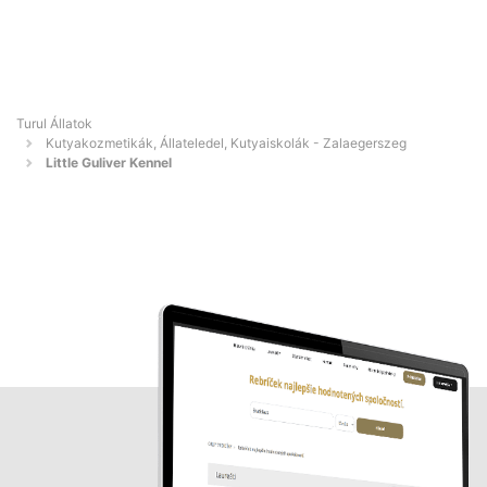
Turul Állatok
Kutyakozmetikák, Állateledel, Kutyaiskolák - Zalaegerszeg
Little Guliver Kennel