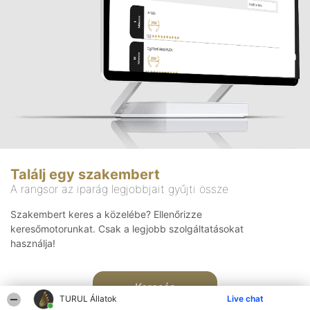
Találj egy szakembert
A rangsor az iparág legjobbjait gyűjti össze
Szakembert keres a közelébe? Ellenőrizze
keresőmotorunkat. Csak a legjobb szolgáltatásokat
használja!
Keresés
TURUL Állatok
Live chat