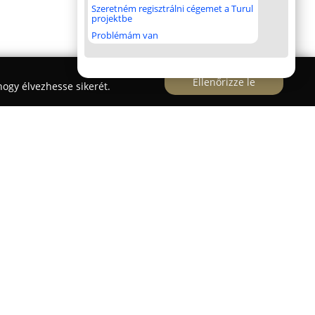
Szeretném regisztrálni cégemet a Turul
projektbe
Problémám van
Ellenőrizze le
ogy élvezhesse sikerét.
 - Gedeon Krisztina
kutyakiképzési
k kiterjednek nemcsak Vácra, hanem Budapestre,
is. A vállalkozás kiemelt törekvése, hogy
 harmonikus együttműködését, amely során a
skednek a parancsoknak.