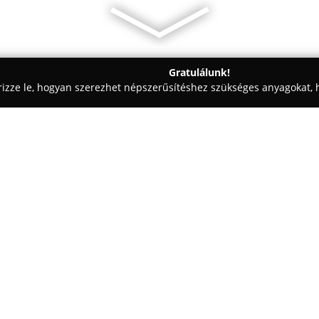
Gratulálunk!
rizze le, hogyan szerezhet népszerűsítéshez szükséges anyagokat, h
iskolák - Vác
My Dog Trainer
Egy cég:
A váci központú
My Dog Trainer
szolgáltatásokat nyújt, amelye
Dunakeszire, Fótra és Pásztóra 
támogassa a gazdik és kutyáik
kutyák készségesen engedelme