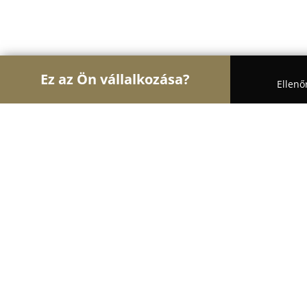
Ez az Ön vállalkozása?
Ellenő
Turul Állatok
Kutyakozmetikák, Állateledel, Kutya
My Dog Trainer
8.7
(9)
Vác, Belgakert utca