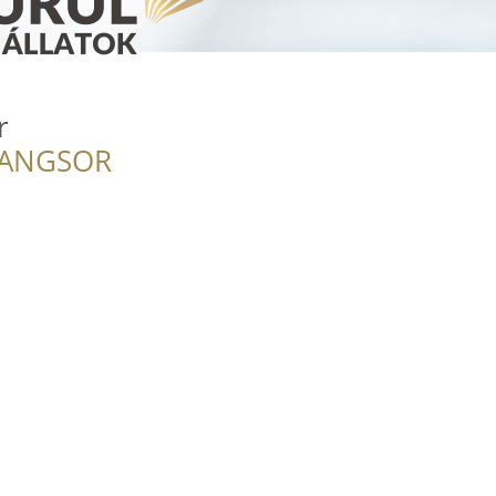
r
RANGSOR