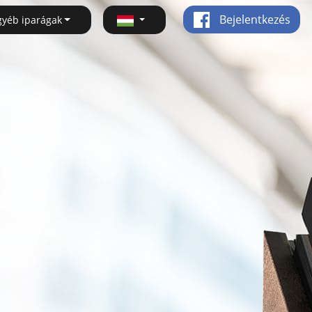
Bejelentkezés
gyéb iparágak