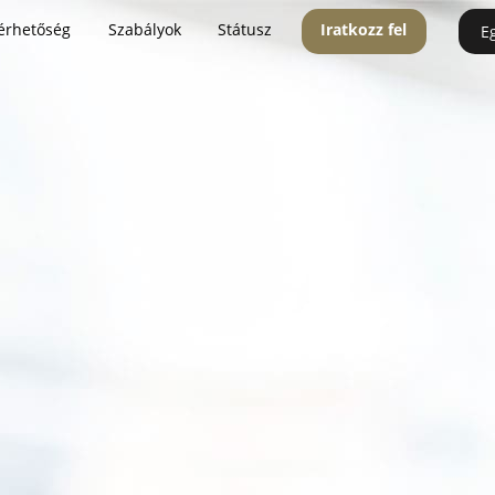
érhetőség
Szabályok
Státusz
Iratkozz fel
E