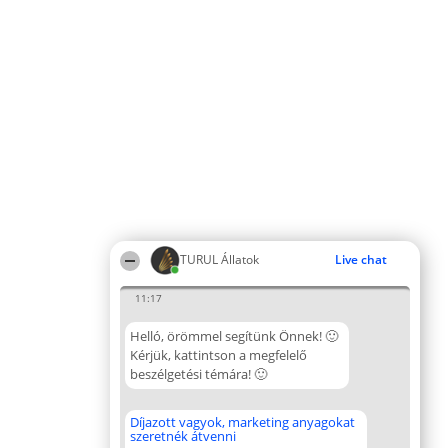
TURUL Állatok
Live chat
11:17
Helló, örömmel segítünk Önnek! 🙂
Kérjük, kattintson a megfelelő
beszélgetési témára! 🙂
Díjazott vagyok, marketing anyagokat
szeretnék átvenni