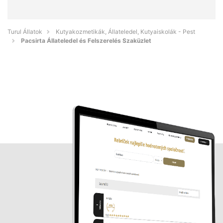
Turul Állatok
Kutyakozmetikák, Állateledel, Kutyaiskolák - Pest
Pacsirta Állateledel és Felszerelés Szaküzlet