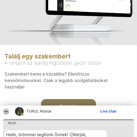
Találj egy szakembert
A rangsor az iparág legjobbjait gyűjti össze
Szakembert keres a közelébe? Ellenőrizze
keresőmotorunkat. Csak a legjobb szolgáltatásokat
használja!
Keresés
TURUL Állatok
Live chat
18:23
Helló, örömmel segítünk Önnek! 🙂Kérjük,