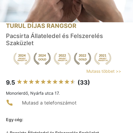
TURUL DÍJAS RANGSOR
Pacsirta Állateledel és Felszerelés
Szaküzlet
Mutass többet >>
9.5
(33)
Monorierdő, Nyárfa utca 17.
Mutasd a telefonszámot
Egy cég:
A
Pacsirta Állateledel és Felszerelés Szaküzlet