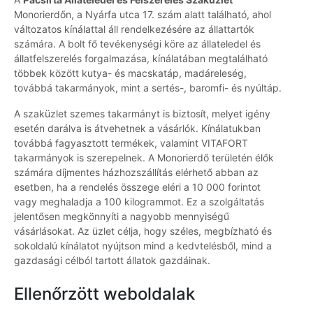
Monorierdőn, a Nyárfa utca 17. szám alatt található, ahol
változatos kínálattal áll rendelkezésére az állattartók
számára. A bolt fő tevékenységi köre az állateledel és
állatfelszerelés forgalmazása, kínálatában megtalálható
többek között kutya- és macskatáp, madáreleség,
továbbá takarmányok, mint a sertés-, baromfi- és nyúltáp.
A szaküzlet szemes takarmányt is biztosít, melyet igény
esetén darálva is átvehetnek a vásárlók. Kínálatukban
továbbá fagyasztott termékek, valamint VITAFORT
takarmányok is szerepelnek. A Monorierdő területén élők
számára díjmentes házhozszállítás elérhető abban az
esetben, ha a rendelés összege eléri a 10 000 forintot
vagy meghaladja a 100 kilogrammot. Ez a szolgáltatás
jelentősen megkönnyíti a nagyobb mennyiségű
vásárlásokat. Az üzlet célja, hogy széles, megbízható és
sokoldalú kínálatot nyújtson mind a kedvtelésből, mind a
gazdasági célból tartott állatok gazdáinak.
Ellenőrzött weboldalak