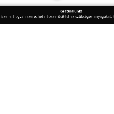
Gratulálunk!
rizze le, hogyan szerezhet népszerűsítéshez szükséges anyagokat, h
iskolák - Tököl
Nero di Angelo Dobermann/ Boston terrier ken
terrier kennel
Egy cég:
A tököli központtal rendelkező
kennel
Dobermann és Boston Ter
Schmidt Annamária irányítása 
kutyákat nevel, amelyek gondos
vérvonalakból származnak. Nag
vizsgálatára és megfelelő szoci
családtagok kiegyensúlyozott és
otthonaikba.