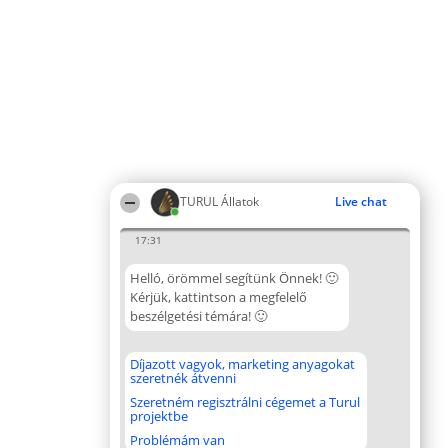
TURUL Állatok
Live chat
17:31
Helló, örömmel segítünk Önnek! 🙂
Kérjük, kattintson a megfelelő
beszélgetési témára! 🙂
Díjazott vagyok, marketing anyagokat
szeretnék átvenni
Szeretném regisztrálni cégemet a Turul
projektbe
Problémám van