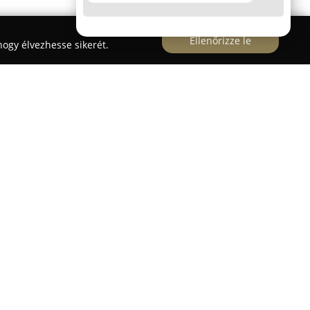
Ellenőrizze le
ogy élvezhesse sikerét.
nel
Nero di Angelo Dobermann/Boston terrier
rier kutyafajták tenyésztésével foglalkozik.
mellett a tenyészet kiemelkedő minőségű
an válogatott, az FCI és MEOESZ által elismert
y hangsúlyt fektetnek a kölykök egészségügyi
alizációjára, ezzel garantálva, hogy a leendő
 szeretetteljes háttérből érkeznek az új