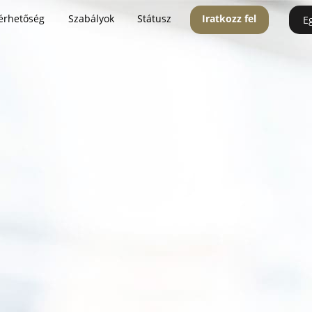
érhetőség
Szabályok
Státusz
Iratkozz fel
E