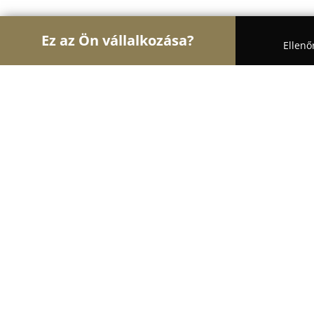
Ez az Ön vállalkozása?
Ellenő
Turul Állatok
Kutyakozmetikák, Állateledel, Kutya
Nero di Angelo Dobermann/ Boston 
8.7
(10)
Tököl, József Attila u. 71
Mutasd a telefonszámot