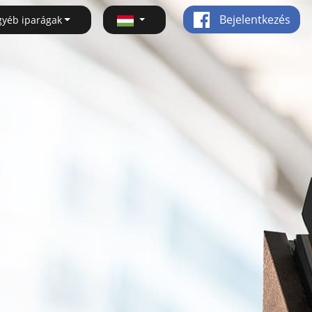
Bejelentkezés
gyéb iparágak