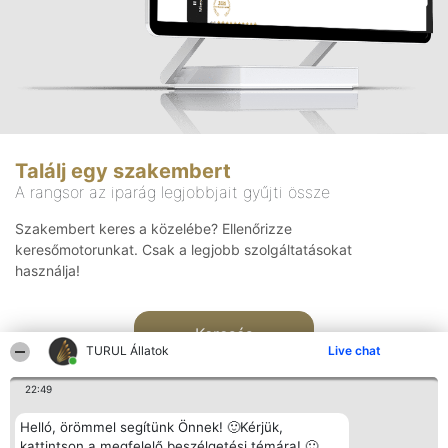
Találj egy szakembert
A rangsor az iparág legjobbjait gyűjti össze
Szakembert keres a közelébe? Ellenőrizze
keresőmotorunkat. Csak a legjobb szolgáltatásokat
használja!
Keresés
TURUL Állatok
Live chat
22:49
Helló, örömmel segítünk Önnek! 🙂Kérjük,
kattintson a megfelelő beszélgetési témára! 🙂