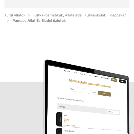
Turul Állatok
Kutyakozmetikák, Állateledel, Kutyaiskolák - Kaposvár
Pamacs Állat És Eledel üzletek