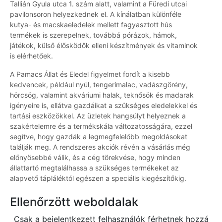
Tallián Gyula utca 1. szám alatt, valamint a Füredi utcai
pavilonsoron helyezkednek el. A kínálatban különféle
kutya- és macskaeledelek mellett fagyasztott hús
termékek is szerepelnek, továbbá pórázok, hámok,
játékok, külső élősködők elleni készítmények és vitaminok
is elérhetőek.
A Pamacs Állat és Eledel figyelmet fordít a kisebb
kedvencek, például nyúl, tengerimalac, vadászgörény,
hörcsög, valamint akváriumi halak, teknősök és madarak
igényeire is, ellátva gazdáikat a szükséges eledelekkel és
tartási eszközökkel. Az üzletek hangsúlyt helyeznek a
szakértelemre és a termékskála változatosságára, ezzel
segítve, hogy gazdák a legmegfelelőbb megoldásokat
találják meg. A rendszeres akciók révén a vásárlás még
előnyösebbé válik, és a cég törekvése, hogy minden
állattartó megtalálhassa a szükséges termékeket az
alapvető tápláléktól egészen a speciális kiegészítőkig.
Ellenőrzött weboldalak
Csak a bejelentkezett felhasználók férhetnek hozzá