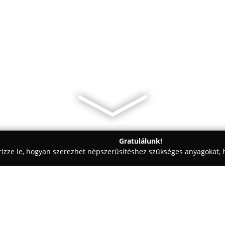
Gratulálunk!
rizze le, hogyan szerezhet népszerűsítéshez szükséges anyagokat, h
aiskolák - Budapest
Petfirst