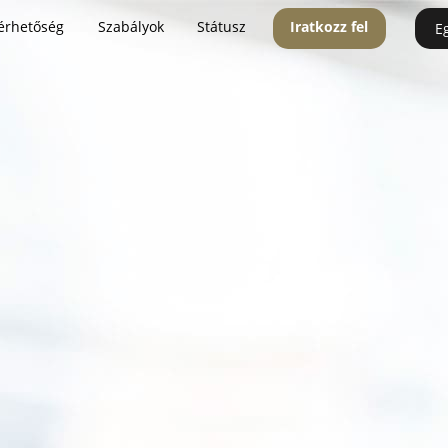
érhetőség
Szabályok
Státusz
Iratkozz fel
E