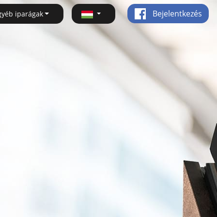
Bejelentkezés
gyéb iparágak