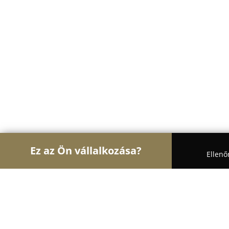
Ez az Ön vállalkozása?
Ellenő
Turul Állatok
Kutyakozmetikák, Állateledel, Kuty