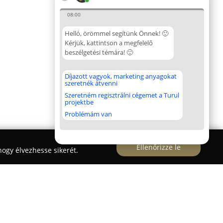
08:00
Helló, örömmel segítünk Önnek! 🙂
Kérjük, kattintson a megfelelő
beszélgetési témára! 🙂
Díjazott vagyok, marketing anyagokat
szeretnék átvenni
Szeretném regisztrálni cégemet a Turul
projektbe
Problémám van
Ellenőrizze le
ogy élvezhesse sikerét.