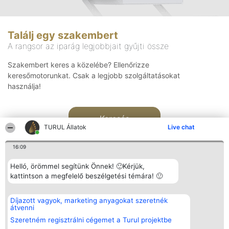
Találj egy szakembert
A rangsor az iparág legjobbjait gyűjti össze
Szakembert keres a közelébe? Ellenőrizze
keresőmotorunkat. Csak a legjobb szolgáltatásokat
használja!
Keresés
TURUL Állatok
Live chat
16:09
Helló, örömmel segítünk Önnek! 🙂Kérjük,
kattintson a megfelelő beszélgetési témára! 🙂
Rangsorszervező
Népszavazás
Elérhetőség
Díjazott vagyok, marketing anyagokat szeretnék
SC Beautiful Company S.R.L.
Nyertesek
Elérhetőség
átvenni
Bulevardul Aleea Timișul De
Az összes
Sus Nr. 2, Bl. A30, Sc. A, Et.
díjazottak
Szeretném regisztrálni cégemet a Turul projektbe
4, Ap. 13
listája