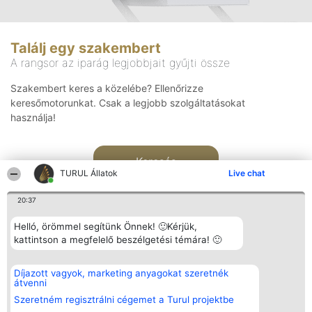
Találj egy szakembert
A rangsor az iparág legjobbjait gyűjti össze
Szakembert keres a közelébe? Ellenőrizze
keresőmotorunkat. Csak a legjobb szolgáltatásokat
használja!
Keresés
TURUL Állatok
Live chat
20:37
Helló, örömmel segítünk Önnek! 🙂Kérjük,
kattintson a megfelelő beszélgetési témára! 🙂
Rangsorszervező
Népszavazás
Elérhetőség
Díjazott vagyok, marketing anyagokat szeretnék
SC Beautiful Company S.R.L.
Nyertesek
Elérhetőség
átvenni
Bulevardul Aleea Timișul De
Az összes
Sus Nr. 2, Bl. A30, Sc. A, Et.
díjazottak
Szeretném regisztrálni cégemet a Turul projektbe
4, Ap. 13
listája