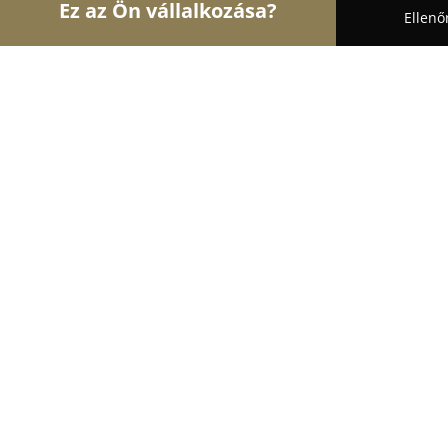
Ez az Ön vállalkozása?
Ellenő
Turul Állatok
Kutyakozmetikák, Állateledel, Kuty
Airport Kutyapanzió
8.6
(7)
Budapest, Felsőbabád utca
Mutasd a telefonszámot