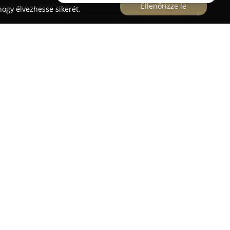
Ellenőrizze le
ogy élvezhesse sikerét.
pest Felsőbabád utca 3/a szám alatt működik,
lhelyezést nyújt kutyáknak, illetve macskáknak.
san karbantartott környezetet biztosít, ahol a házi
nságban tölthetik gazdájuk távollétét.
harminc év kutyákkal szerzett tapasztalattal
tás színvonala garantált. Az árnyas, tágas
res futtatóterület is része az infrastruktúrának,
ák számára a napi többszöri, hosszan tartó
az egyedi etetési igények teljesítésére, valamint