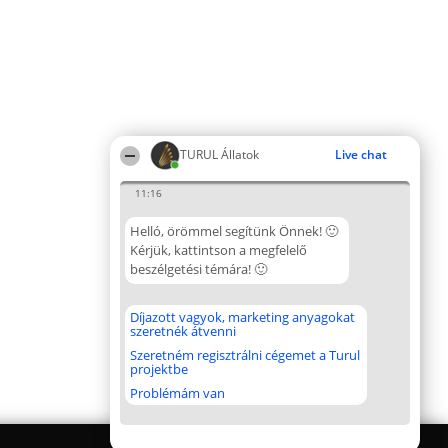
TURUL Állatok
Live chat
11:16
Helló, örömmel segítünk Önnek! 🙂
Kérjük, kattintson a megfelelő
beszélgetési témára! 🙂
Díjazott vagyok, marketing anyagokat
szeretnék átvenni
Szeretném regisztrálni cégemet a Turul
projektbe
Problémám van