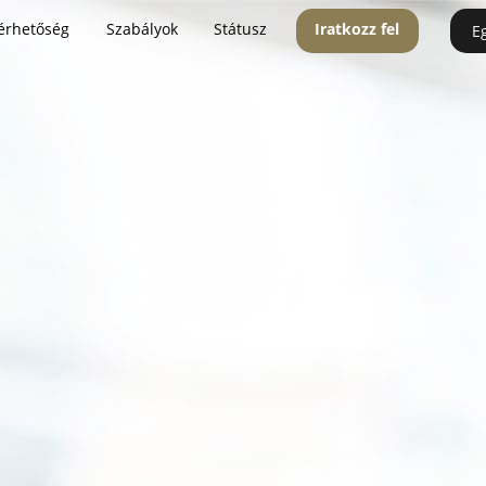
érhetőség
Szabályok
Státusz
Iratkozz fel
E