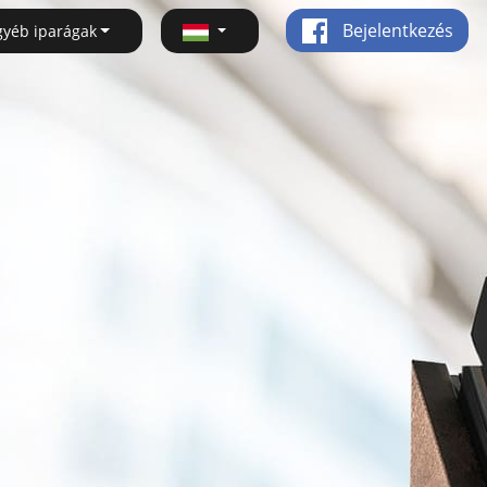
Bejelentkezés
gyéb iparágak