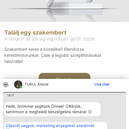
Találj egy szakembert
A rangsor az iparág legjobbjait gyűjti össze
Szakembert keres a közelébe? Ellenőrizze
keresőmotorunkat. Csak a legjobb szolgáltatásokat
használja!
Keresés
TURUL Állatok
Live chat
14:11
Helló, örömmel segítünk Önnek! 🙂Kérjük,
kattintson a megfelelő beszélgetési témára! 🙂
Rangsorszervező
Népszavazás
Elérhetőség
Díjazott vagyok, marketing anyagokat szeretnék
SC Beautiful Company S.R.L.
Nyertesek
Elérhetőség