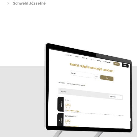
Schwébl Józsefné