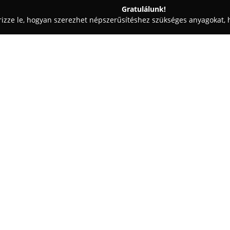
Gratulálunk!
rizze le, hogyan szerezhet népszerűsítéshez szükséges anyagokat, h
aiskolák - Hajdú-Bihar
Sonnen és Társa Kft.
Egy cég:
A
Sonnen és Társa Kft.
2008 óta
és élőállat-nagykereskedelmi 
óta folyamatos fejlődést mutat,
magas színvonalat képvisel az
A vállalkozás fő tevékenységi te
tenyésztése, illetve az élő áll
ismerettel rendelkezik. A piac
következetes üzleti etika és sta
Sonnen és Társa Kft. nagy hang