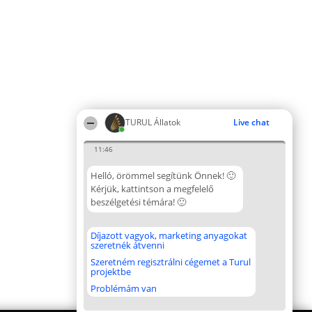
TURUL Állatok
Live chat
11:46
Helló, örömmel segítünk Önnek! 🙂
Kérjük, kattintson a megfelelő
beszélgetési témára! 🙂
Díjazott vagyok, marketing anyagokat
szeretnék átvenni
Szeretném regisztrálni cégemet a Turul
projektbe
Problémám van