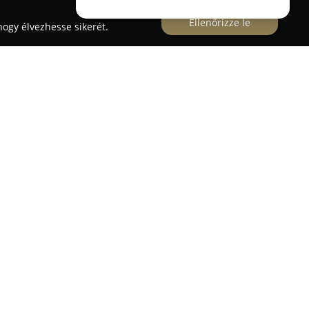
Ellenőrizze le
ogy élvezhesse sikerét.
 jelentős résztvevője a magyar állattenyésztési
piacnak. A görbeházi székhelyű cég megalakulása
 szakmai tapasztalatával és elhivatottságával
 ágazatban.
rületeihez tartozik a különféle állatok
atok kereskedelme, mindkét területen széles körű
on megbízható partnerként tartják számon, amit a
bil működés is elősegít.
súlyt fektet az átláthatóságra és a jogszabályok