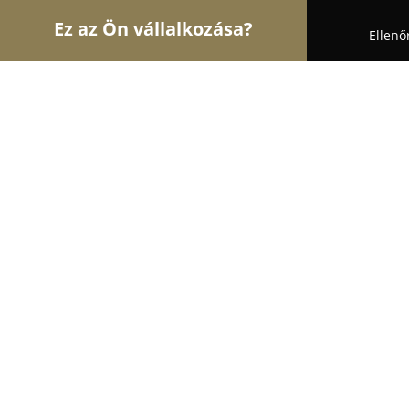
Ez az Ön vállalkozása?
Ellenő
Turul Állatok
Kutyakozmetikák, Állateledel, Kuty
Sonnen és Társa Kft.
9.7
(33)
Görbeháza, Asztalos János u. 21
Mutasd a telefonszámot