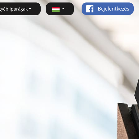
Bejelentkezés
gyéb iparágak