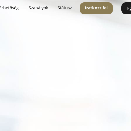
érhetőség
Szabályok
Státusz
Iratkozz fel
E