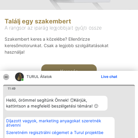
Találj egy szakembert
A rangsor az iparág legjobbjait gyűjti össze
Szakembert keres a közelébe? Ellenőrizze
keresőmotorunkat. Csak a legjobb szolgáltatásokat
használja!
Keresés
TURUL Állatok
Live chat
11:49
Helló, örömmel segítünk Önnek! 🙂Kérjük,
kattintson a megfelelő beszélgetési témára! 🙂
Rangsorszervező
Népszavazás
Elérhetőség
Díjazott vagyok, marketing anyagokat szeretnék
SC Beautiful Company S.R.L.
Nyertesek
Elérhetőség
átvenni
Bulevardul Aleea Timișul De
Az összes
Sus Nr. 2, Bl. A30, Sc. A, Et.
díjazottak
Szeretném regisztrálni cégemet a Turul projektbe
4, Ap. 13
listája