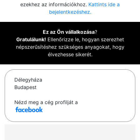
ezekhez az információkhoz.
Kattints ide a
bejelentkezéshez.
Ez az Ön vállalkozása
?
Gratulálunk!
Ellenőrizze le, hogyan szerezhet
népszerűsítéshez szükséges anyagokat, hogy
élvezhesse sikerét.
Délegyháza
Budapest
Nézd meg a cég profilját a