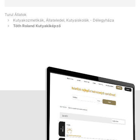
Turul Állatok
Kutyakozmetikák, Állateledel, Kutyaiskolák - Délegyháza
Tóth Roland Kutyakiképző