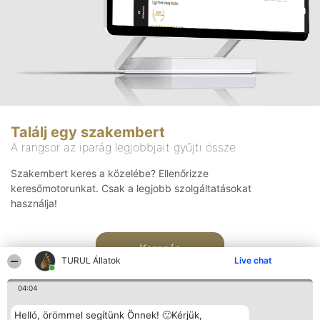
Találj egy szakembert
A rangsor az iparág legjobbjait gyűjti össze
Szakembert keres a közelébe? Ellenőrizze
keresőmotorunkat. Csak a legjobb szolgáltatásokat
használja!
Keresés
TURUL Állatok
Live chat
04:04
Helló, örömmel segítünk Önnek! 🙂Kérjük,