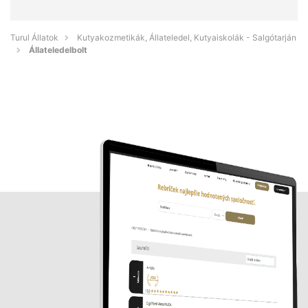
Turul Állatok
Kutyakozmetikák, Állateledel, Kutyaiskolák - Salgótarján
Állateledelbolt