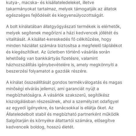
kutya-, macska- és kisállateledeleket, illetve
takarmányokat tartalmaz, melyek támogatják az állatok
egészséges fejlődését és kiegyensúlyozottságát.
A bolt kínálatában állatgyógyászati termékek is elérhetők,
melyek segítenek megőrizni a házi kedvencek jóllétét és
vitalitását. A kisállat-kereskedés fő célkitűzése, hogy
minden háziállat számára biztosítsa a megfelelő táplálékot
és kiegészítőket. Az üzletben történő vásárlás során
lehetőség van bankkártyás fizetésre, valamint
házhozszállítás igénybevételére is, amely megkönnyíti a
beszerzési folyamatot a gazdák részére.
A kínálat összeállítását gondos termékválogatás és magas
minőségi elvárás jellemzi, ami garanciát nyújt a
megbízhatóságra. A vásárlók szakszerű, segítőkész
kiszolgálásban részesülnek, ahol a személyzet odafigyel
az egyedi igényekre, és tanácsokkal is ellátja őket. Az
Állateledelbolt stabil és megbízható partnerként működik
Salgótarján és környéke állattartói számára, elősegítve
kedvenceik boldog, hosszú életét.