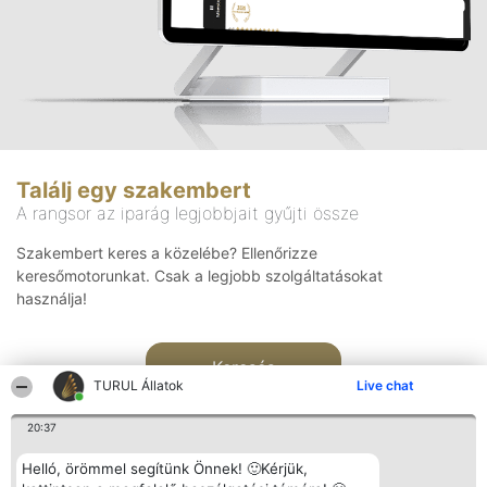
Találj egy szakembert
A rangsor az iparág legjobbjait gyűjti össze
Szakembert keres a közelébe? Ellenőrizze
keresőmotorunkat. Csak a legjobb szolgáltatásokat
használja!
Keresés
TURUL Állatok
Live chat
20:37
Helló, örömmel segítünk Önnek! 🙂Kérjük,