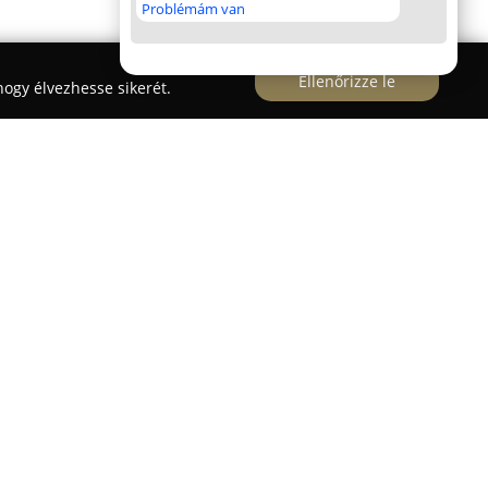
Problémám van
Ellenőrizze le
ogy élvezhesse sikerét.
rtása
tfelszerelések gyártása
már évek óta jelentős
állatfelszerelések piacán Magyarországon, ahol
ermékeket kínálnak. A vállalat prémium
l a gyártótól biztosítja, aminek eredményeként
z alapanyagok gondos kiválasztására és a precíz
lálhatók különféle lovas kiegészítők, így magas