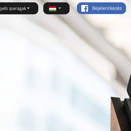
Bejelentkezés
gyéb iparágak