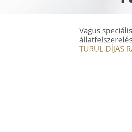
Vagus speciáli
állatfelszerelé
TURUL DÍJAS 