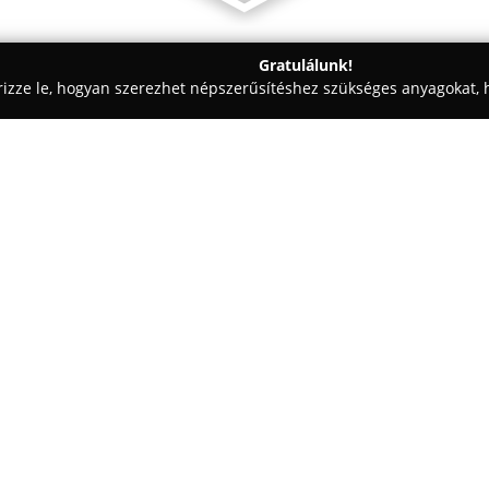
Gratulálunk!
rizze le, hogyan szerezhet népszerűsítéshez szükséges anyagokat, h
iskolák - Tata
Vagus speciális ember- és állatfelszerelések gyá
erelések gyártása
Egy cég:
Vagus speciális ember- és álla
szerepet tölt be az ember- és 
megbízható, kiváló minőségű t
kategóriás kínálatát közvetlenü
különös figyelmet fordítanak a
gyártási folyamatokra.
A portfólió részei között megta