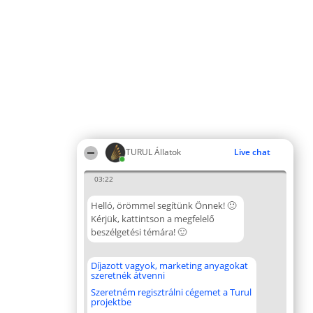
TURUL Állatok
Live chat
03:22
Helló, örömmel segítünk Önnek! 🙂
Kérjük, kattintson a megfelelő
beszélgetési témára! 🙂
Díjazott vagyok, marketing anyagokat
szeretnék átvenni
Szeretném regisztrálni cégemet a Turul
projektbe