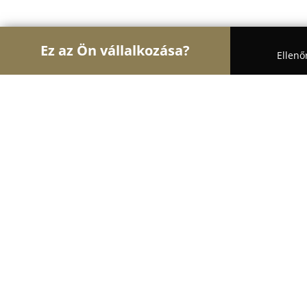
Ez az Ön vállalkozása?
Ellenő
Turul Állatok
Kutyakozmetikák, Állateledel, Kutya
Vagus speciális ember- és állatfelsz
9.6
(67)
Tata, Tata
Mutasd a telefonszámot