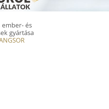
s ember- és
sek gyártása
RANGSOR