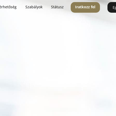
érhetőség
Szabályok
Státusz
Iratkozz fel
E