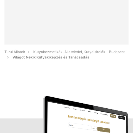
Turul Állatok
Kutyakozmetikák, Állateledel, Kutyaiskolák - Budapest
Világot Nekik Kutyakiképzés és Tanácsadás