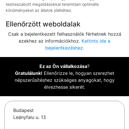
testreszabott megoldásokkal teremtsen optimális
körülményeket az állatok jólétéhez.
Ellenőrzött weboldalak
Csak a bejelentkezett felhasználók férhetnek hozzá
ezekhez az információkhoz.
Kattints ide a
bejelentkezéshez.
Ez az Ön vállalkozása
?
Gratulálunk!
Ellenőrizze le, hogyan szerezhet
népszerűsítéshez szükséges anyagokat, hogy
élvezhesse sikerét.
Budapest
Leányfalu u. 13