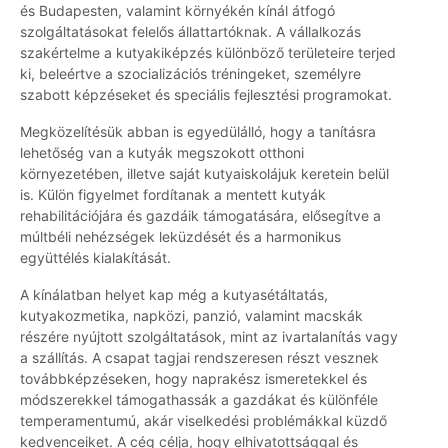
és Budapesten, valamint környékén kínál átfogó
szolgáltatásokat felelős állattartóknak. A vállalkozás
szakértelme a kutyakiképzés különböző területeire terjed
ki, beleértve a szocializációs tréningeket, személyre
szabott képzéseket és speciális fejlesztési programokat.
Megközelítésük abban is egyedülálló, hogy a tanításra
lehetőség van a kutyák megszokott otthoni
környezetében, illetve saját kutyaiskolájuk keretein belül
is. Külön figyelmet fordítanak a mentett kutyák
rehabilitációjára és gazdáik támogatására, elősegítve a
múltbéli nehézségek leküzdését és a harmonikus
együttélés kialakítását.
A kínálatban helyet kap még a kutyasétáltatás,
kutyakozmetika, napközi, panzió, valamint macskák
részére nyújtott szolgáltatások, mint az ivartalanítás vagy
a szállítás. A csapat tagjai rendszeresen részt vesznek
továbbképzéseken, hogy naprakész ismeretekkel és
módszerekkel támogathassák a gazdákat és különféle
temperamentumú, akár viselkedési problémákkal küzdő
kedvenceiket. A cég célja, hogy elhivatottsággal és