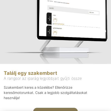
Találj egy szakembert
A rangsor az iparág legjobbjait gyűjti össze
Szakembert keres a közelébe? Ellenőrizze
keresőmotorunkat. Csak a legjobb szolgáltatásokat
használja!