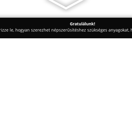
Gratulálunk!
rizze le, hogyan szerezhet népszerűsítéshez szükséges anyagokat, h
aiskolák - Szeged
Zeokuckó
Egy cég:
Széles kínálattal rendelkezik 
működő
Zeokuckó
, ahol házi-
elérhető. Az üzletben számos ál
aranyhörcsögök, tengerimalaco
eledelek, jutalomfalatok, vitam
A bolt kínálatában szerepelnek 