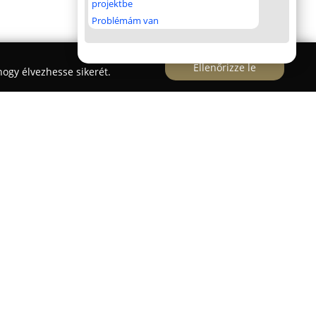
projektbe
Problémám van
Ellenőrizze le
ogy élvezhesse sikerét.
a Kossuth Lajos sugárút 109. szám alatt Szegeden
 és haszonállatok részére is többféle termék
latfaj, például macskák, kutyák, nyulak,
k, madarak, halak és teknősök számára kaphatók
inok, különböző játékok és tartozékok.
fekhelyek, hordozók, különféle bolha- és