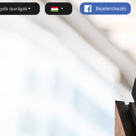
Bejelentkezés
gyéb iparágak