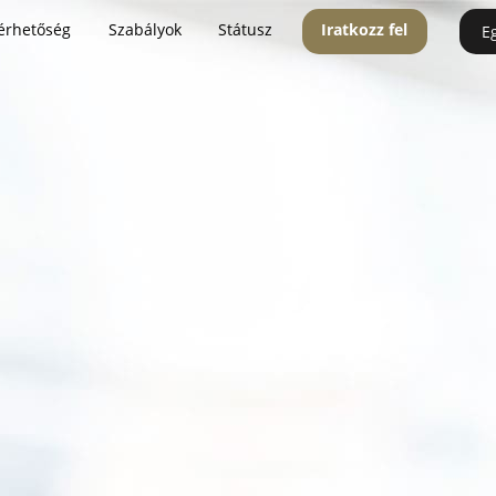
érhetőség
Szabályok
Státusz
Iratkozz fel
E