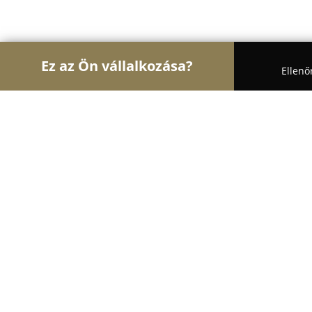
Ez az Ön vállalkozása?
Ellenő
Turul Állatok
Kutyakozmetikák, Állateledel, Kuty
Zeokuckó
8.5
(5)
Szeged, Kossuth Lajos sgrt. 109