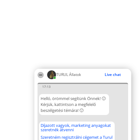
TURUL Állatok
Live chat
17:13
Helló, örömmel segítünk Önnek! 🙂
Kérjük, kattintson a megfelelő
beszélgetési témára! 🙂
Díjazott vagyok, marketing anyagokat
szeretnék átvenni
Szeretném regisztrálni cégemet a Turul