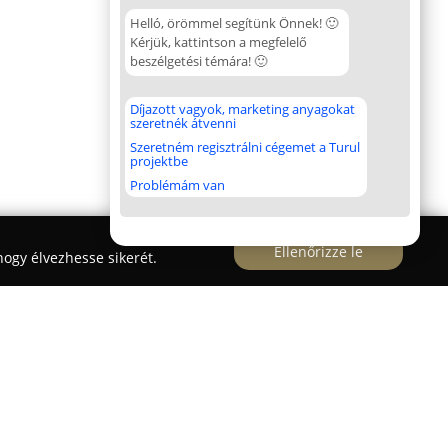
Helló, örömmel segítünk Önnek! 🙂
Kérjük, kattintson a megfelelő
beszélgetési témára! 🙂
Díjazott vagyok, marketing anyagokat
szeretnék átvenni
Szeretném regisztrálni cégemet a Turul
projektbe
Problémám van
Ellenőrizze le
ogy élvezhesse sikerét.