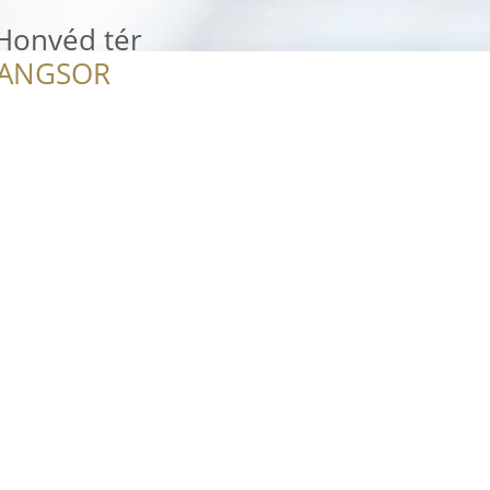
 Honvéd tér
RANGSOR