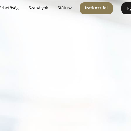
érhetőség
Szabályok
Státusz
Iratkozz fel
E