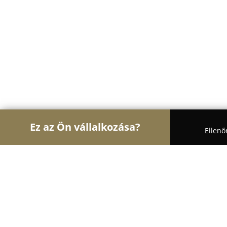
Ez az Ön vállalkozása?
Ellenő
Turul Állatok
Kutyakozmetikák, Állateledel, Kuty
Kutyafuttató - Honvéd tér