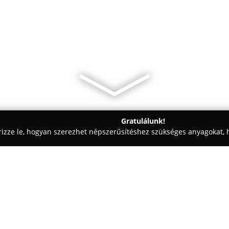
Gratulálunk!
rizze le, hogyan szerezhet népszerűsítéshez szükséges anyagokat, h
aiskolák - Budapest
Kutyafuttató - Honvéd tér