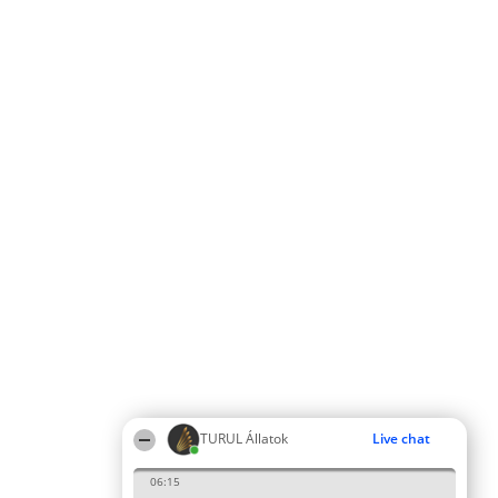
TURUL Állatok
Live chat
06:15