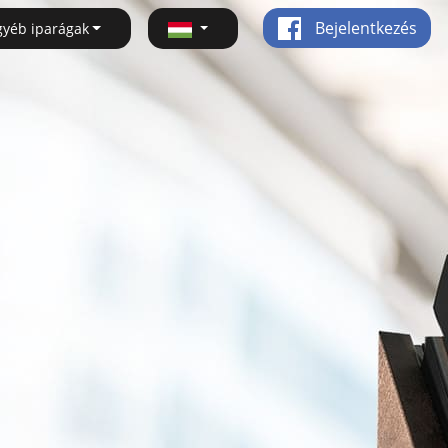
Bejelentkezés
gyéb iparágak