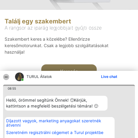
Találj egy szakembert
A rangsor az iparág legjobbjait gyűjti össze
Szakembert keres a közelébe? Ellenőrizze
keresőmotorunkat. Csak a legjobb szolgáltatásokat
használja!
Keresés
TURUL Állatok
Live chat
08:55
Helló, örömmel segítünk Önnek! 🙂Kérjük,
kattintson a megfelelő beszélgetési témára! 🙂
Rangsorszervező
Népszavazás
Elérhetőség
Díjazott vagyok, marketing anyagokat szeretnék
SC Beautiful Company S.R.L.
Nyertesek
Elérhetőség
átvenni
Bulevardul Aleea Timișul De
Az összes
Sus Nr. 2, Bl. A30, Sc. A, Et.
díjazottak
Szeretném regisztrálni cégemet a Turul projektbe
4, Ap. 13
listája