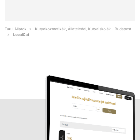
Turul Állatok
Kutyakozmetikák, Állateledel, Kutyaiskolák - Budapest
LocalCat