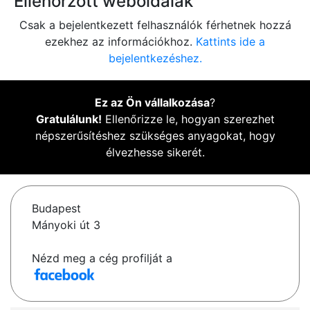
Ellenőrzött weboldalak
Csak a bejelentkezett felhasználók férhetnek hozzá
ezekhez az információkhoz.
Kattints ide a
bejelentkezéshez.
Ez az Ön vállalkozása
?
Gratulálunk!
Ellenőrizze le, hogyan szerezhet
népszerűsítéshez szükséges anyagokat, hogy
élvezhesse sikerét.
Budapest
Mányoki út 3
Nézd meg a cég profilját a