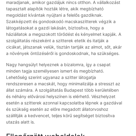
maradjanak, amikor gazdájuk nincs otthon. A vállalkozást
tapasztalt alapítók hozták létre, akik megbízható
megoldást kívántak nyújtani a felelős gazdiknak.
Szakképzett és gondoskodó macskaszitterek végzik a
látogatásokat a gazdi lakásán, biztosítva, hogy a
háziállatok a megszokott törődést és kényelmet kapják. A
szolgáltatás részeként a szitterek etetik és itatják a
cicákat, játszanak velük, tisztán tartják az almot, sőt, akár
a növények öntözéséről is gondoskodnak, ha szükséges.
Nagy hangsúlyt helyeznek a bizalomra, így a csapat
minden tagja személyesen ismert és megbízható.
Lehetőség szerint ugyanaz a szitter látogatja
rendszeresen a macskát, hogy minimalizálja a stresszt az
állat számára. A szolgáltatás Budapest több kerületében
és néhány elővárosi helyszínen is elérhető. Vészhelyzet
esetén a szitterek azonnal kapcsolatba lépnek a gazdával
és szükség esetén az előre megadott állatorvoshoz
szállítják a kedvencet, teljes körű segítséget biztosítva
utazás alatt is.