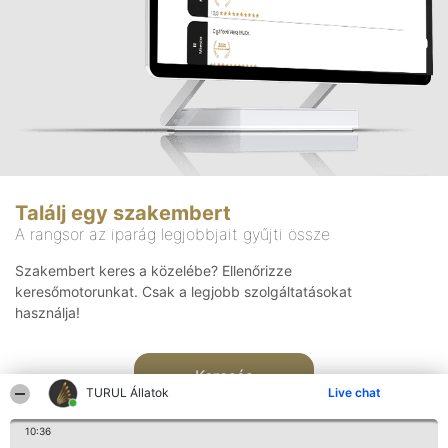
Találj egy szakembert
A rangsor az iparág legjobbjait gyűjti össze
Szakembert keres a közelébe? Ellenőrizze
keresőmotorunkat. Csak a legjobb szolgáltatásokat
használja!
Keresés
TURUL Állatok
Live chat
10:36