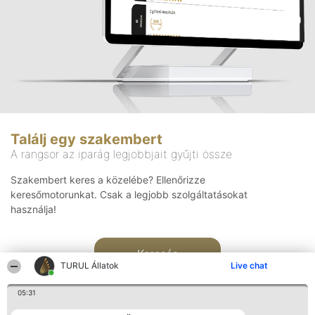
Találj egy szakembert
A rangsor az iparág legjobbjait gyűjti össze
Szakembert keres a közelébe? Ellenőrizze
keresőmotorunkat. Csak a legjobb szolgáltatásokat
használja!
Keresés
TURUL Állatok
Live chat
05:31