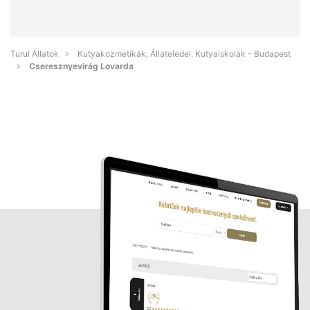
Turul Állatok
Kutyakozmetikák, Állateledel, Kutyaiskolák - Budapest
Cseresznyevirág Lovarda