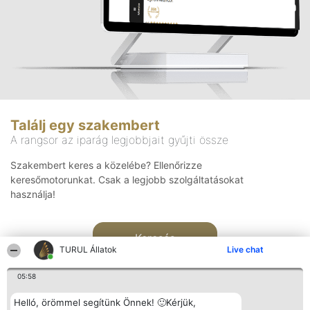
Találj egy szakembert
A rangsor az iparág legjobbjait gyűjti össze
Szakembert keres a közelébe? Ellenőrizze
keresőmotorunkat. Csak a legjobb szolgáltatásokat
használja!
Keresés
TURUL Állatok
Live chat
05:58
Helló, örömmel segítünk Önnek! 🙂Kérjük,