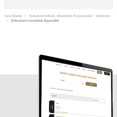
Turul Állatok
Kutyakozmetikák, Állateledel, Kutyaiskolák - Debrecen
Debreceni Lovasklub Egyesület