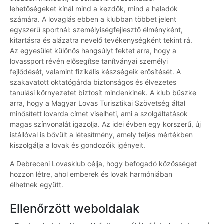
lehetőségeket kínál mind a kezdők, mind a haladók
számára. A lovaglás ebben a klubban többet jelent
egyszerű sportnál: személyiségfejlesztő élményként,
kitartásra és alázatra nevelő tevékenységként tekint rá.
Az egyesület különös hangsúlyt fektet arra, hogy a
lovassport révén elősegítse tanítványai személyi
fejlődését, valamint fizikális készségeik erősítését. A
szakavatott oktatógárda biztonságos és élvezetes
tanulási környezetet biztosít mindenkinek. A klub büszke
arra, hogy a Magyar Lovas Turisztikai Szövetség által
minősített lovarda címet viselheti, ami a szolgáltatások
magas színvonalát igazolja. Az idei évben egy korszerű, új
istállóval is bővült a létesítmény, amely teljes mértékben
kiszolgálja a lovak és gondozóik igényeit.
A Debreceni Lovasklub célja, hogy befogadó közösséget
hozzon létre, ahol emberek és lovak harmóniában
élhetnek együtt.
Ellenőrzött weboldalak