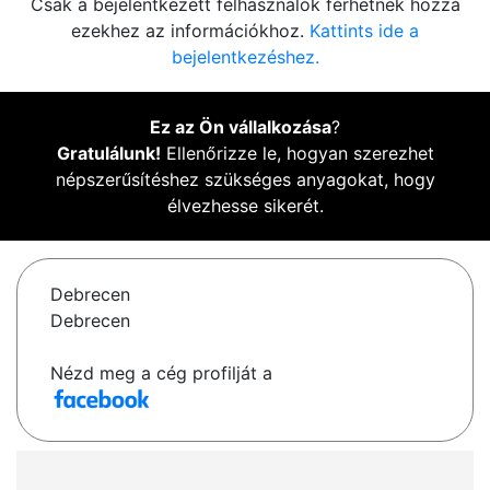
Csak a bejelentkezett felhasználók férhetnek hozzá
ezekhez az információkhoz.
Kattints ide a
bejelentkezéshez.
Ez az Ön vállalkozása
?
Gratulálunk!
Ellenőrizze le, hogyan szerezhet
népszerűsítéshez szükséges anyagokat, hogy
élvezhesse sikerét.
Debrecen
Debrecen
Nézd meg a cég profilját a