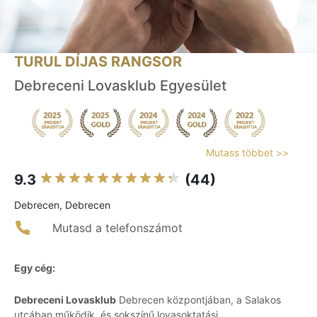
TURUL DÍJAS RANGSOR
Debreceni Lovasklub Egyesület
Mutass többet >>
9.3
(44)
Debrecen, Debrecen
Mutasd a telefonszámot
Egy cég:
Debreceni Lovasklub
Debrecen központjában, a Salakos
utcában működik, és sokszínű lovasoktatási